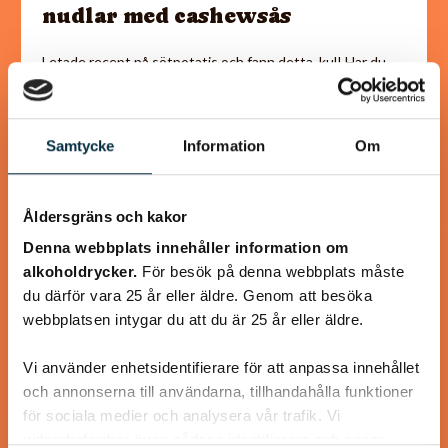
nudlar med cashewsås
Letade recept på sötpotatis och fann detta, kul! Har du
ingen spiralizer så skär strimlor med potatisskalaren. Det
blir mer sås än vad som…
Samtycke
Information
Om
Åldersgräns och kakor
@wallance
Denna webbplats innehåller information om
alkoholdrycker.
För besök på denna webbplats måste
du därför vara 25 år eller äldre. Genom att besöka
webbplatsen intygar du att du är 25 år eller äldre.
Vi använder enhetsidentifierare för att anpassa innehållet
och annonserna till användarna, tillhandahålla funktioner
för sociala medier och analysera vår trafik. Vi
vidarebefordrar även sådana identifierare och annan