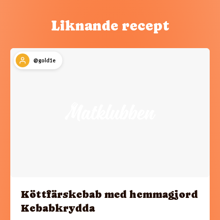
Liknande recept
@gold1e
Köttfärskebab med hemmagjord
Kebabkrydda