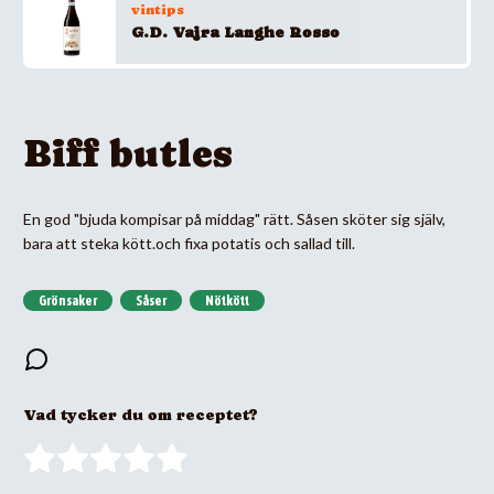
vintips
G.D. Vajra Langhe Rosso
Biff butles
En god "bjuda kompisar på middag" rätt. Såsen sköter sig själv,
bara att steka kött.och fixa potatis och sallad till.
Grönsaker
Såser
Nötkött
Vad tycker du om receptet?