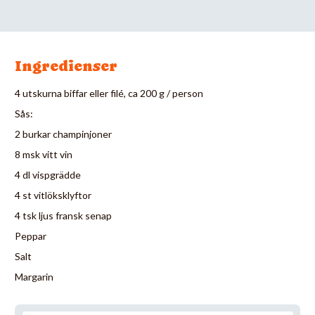
Ingredienser
4 utskurna biffar eller filé, ca 200 g / person
Sås:
2 burkar champinjoner
8 msk vitt vin
4 dl vispgrädde
4 st vitlöksklyftor
4 tsk ljus fransk senap
Peppar
Salt
Margarin