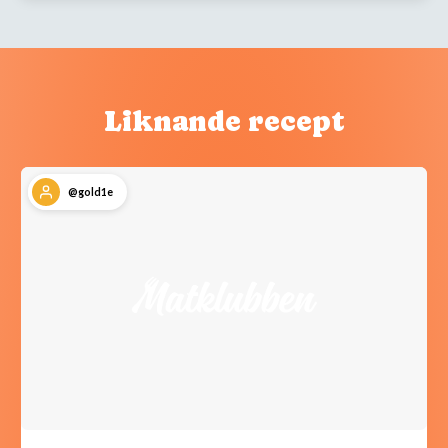
Liknande recept
@gold1e