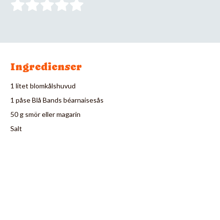
Ingredienser
1 litet blomkålshuvud
1 påse Blå Bands béarnaisesås
50 g smör eller magarin
Salt