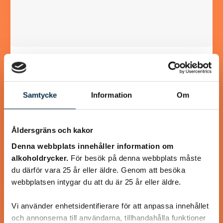
Stor skål kall dillsås (skolans
fisksås)
Samtycke
Information
Om
Minns ni den kalla dillsåsen man fick i skolan? Ja precis den
man dränkte tallriken med. Den absolut godaste såsen till
fisk tycker jag.…
Åldersgräns och kakor
Denna webbplats innehåller information om
alkoholdrycker.
För besök på denna webbplats måste
du därför vara 25 år eller äldre. Genom att besöka
webbplatsen intygar du att du är 25 år eller äldre.
@puntella
Vi använder enhetsidentifierare för att anpassa innehållet
och annonserna till användarna, tillhandahålla funktioner