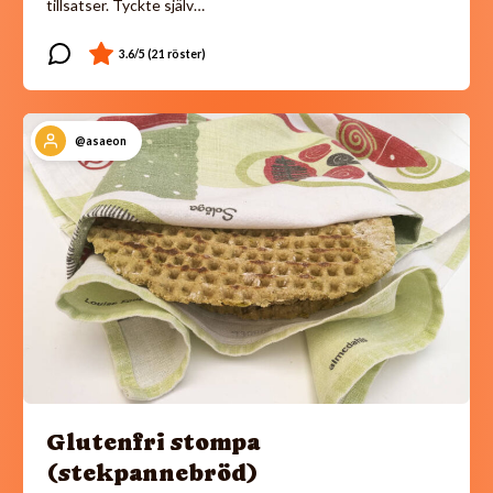
tillsatser. Tyckte själv…
@asaeon
Glutenfri stompa
(stekpannebröd)