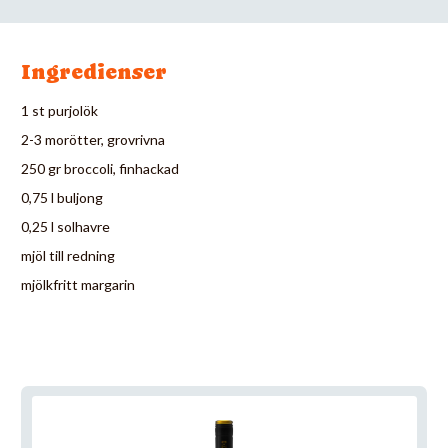
Ingredienser
1 st purjolök
2-3 morötter, grovrivna
250 gr broccoli, finhackad
0,75 l buljong
0,25 l solhavre
mjöl till redning
mjölkfritt margarin