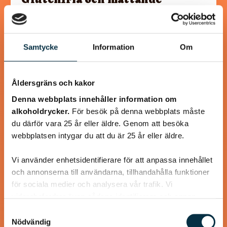
pannkakor
Detta recept innehåller mer ägg än ett vanligt
Samtycke
Information
Om
pannkaksrecept, eftersom det mättar mer och eftersom
det behövs för att binda ihop det glutenfria mjölet.…
Åldersgräns och kakor
Denna webbplats innehåller information om
alkoholdrycker.
För besök på denna webbplats måste
@koppargrytan
du därför vara 25 år eller äldre. Genom att besöka
webbplatsen intygar du att du är 25 år eller äldre.
Vi använder enhetsidentifierare för att anpassa innehållet
och annonserna till användarna, tillhandahålla funktioner
för sociala medier och analysera vår trafik. Vi
vidarebefordrar även sådana identifierare och annan
information från din enhet till de sociala medier och
Samtyckesval
annons- och analysföretag som vi samarbetar med.
Nödvändig