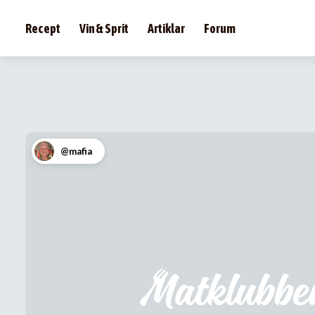
Recept
Vin & Sprit
Artiklar
Forum
@mafia