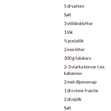
5 dl vatten
Salt
3 vitlöksklyftor
1 lök
½ purjolök
2 morötter
300 g falukorv
2-3 starka korvar t.ex.
kabanoss
2 msk dijonsenap
1 dl crème fraiche
2 dl mjölk
Salt