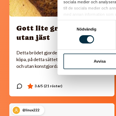
sociala medier och analysera 
till de sociala medier och a
med annan information som du 
Samtyckesval
Gott lite grovt bröd
Nödvändig
utan jäst
Detta brödet gjorde jag i dag i stället för att
köpa, på detta sättet är det både nyttigare
Avvisa
och utan konstgjorda tillsatser. Tyckte själv…
@linux222