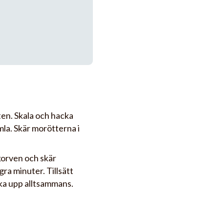
ten. Skala och hacka
imla. Skär morötterna i
ukorven och skär
ra minuter. Tillsätt
ka upp alltsammans.