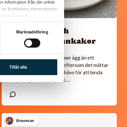
n information från din enhet
 tur kombinera informationen
deras tjänster.
Glutenfria och
Marknadsföring
mättande pannkakor
Detta recept innehåller mer ägg än ett
vanligt pannkaksrecept, eftersom det mättar
Tillåt alla
mer och eftersom det behövs för att binda
ihop det glutenfria mjölet.…
@mumsan