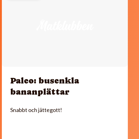
Paleo: busenkla
bananplättar
Snabbt och jättegott!