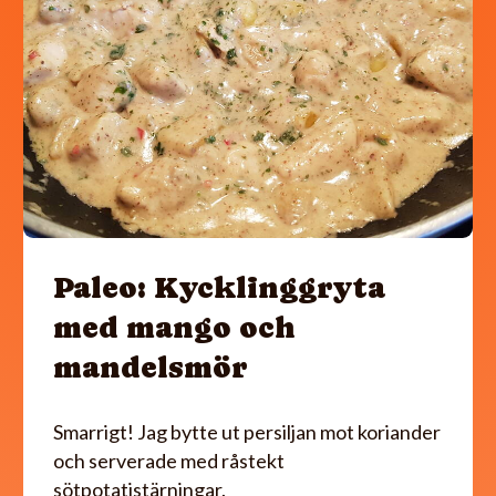
Paleo: Kycklinggryta
med mango och
mandelsmör
Smarrigt! Jag bytte ut persiljan mot koriander
och serverade med råstekt
sötpotatistärningar.