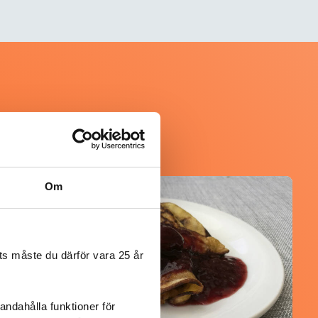
Om
@asaeon
s måste du därför vara 25 år
andahålla funktioner för