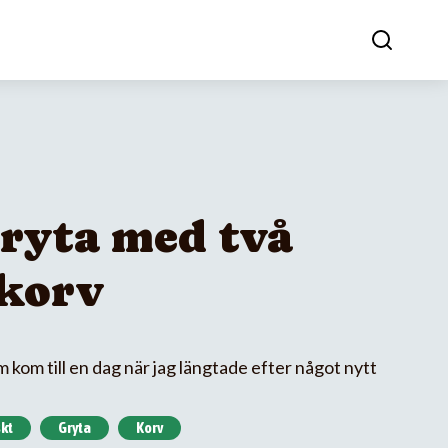
ryta med två
 korv
kom till en dag när jag längtade efter något nytt
kt
Gryta
Korv