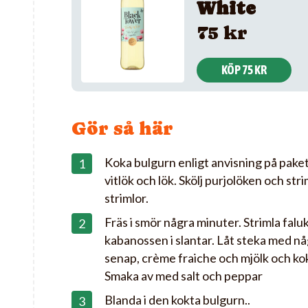
White
75 kr
KÖP 75 KR
Gör så här
Koka bulgurn enligt anvisning på pake
vitlök och lök. Skölj purjolöken och str
strimlor.
Fräs i smör några minuter. Strimla fal
kabanossen i slantar. Låt steka med någ
senap, crème fraiche och mjölk och ko
Smaka av med salt och peppar
Blanda i den kokta bulgurn..