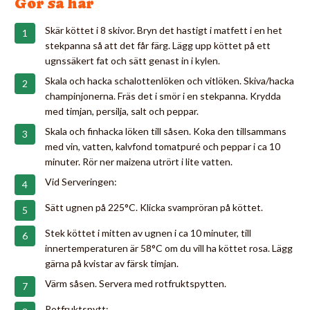
Gör så här
Skär köttet i 8 skivor. Bryn det hastigt i matfett i en het
stekpanna så att det får färg. Lägg upp köttet på ett
ugnssäkert fat och sätt genast in i kylen.
Skala och hacka schalottenlöken och vitlöken. Skiva/hacka
champinjonerna. Fräs det i smör i en stekpanna. Krydda
med timjan, persilja, salt och peppar.
Skala och finhacka löken till såsen. Koka den tillsammans
med vin, vatten, kalvfond tomatpuré och peppar i ca 10
minuter. Rör ner maizena utrört i lite vatten.
Vid Serveringen:
Sätt ugnen på 225°C. Klicka svampröran på köttet.
Stek köttet i mitten av ugnen i ca 10 minuter, till
innertemperaturen är 58°C om du vill ha köttet rosa. Lägg
gärna på kvistar av färsk timjan.
Värm såsen. Servera med rotfruktspytten.
Rotfruktspytt: