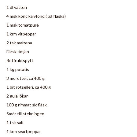
1 dl vatten
4 msk konc kalvfond ( på flaska)
1 msk tomatpuré
1 krm vitpeppar
2 tsk maizena
Färsk timjan
Rotfruktspytt
1 kg potatis
3 morötter, ca 400 g
1 bit rotselleri, ca 400 g
2 gula lökar
100 g rimmat sidfläsk
Smör till stekningen
1 tsk salt
1 krm svartpeppar