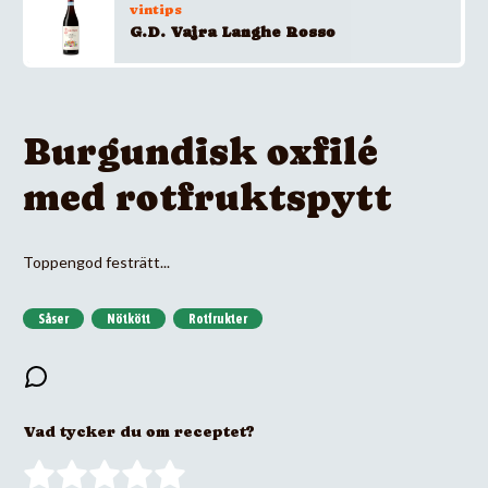
vintips
G.D. Vajra Langhe Rosso
Burgundisk oxfilé
med rotfruktspytt
Toppengod festrätt...
Såser
Nötkött
Rotfrukter
Vad tycker du om receptet?