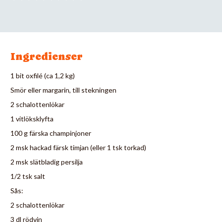
Ingredienser
1 bit oxfilé (ca 1,2 kg)
Smör eller margarin, till stekningen
2 schalottenlökar
1 vitlöksklyfta
100 g färska champinjoner
2 msk hackad färsk timjan (eller 1 tsk torkad)
2 msk slätbladig persilja
1/2 tsk salt
Sås:
2 schalottenlökar
3 dl rödvin