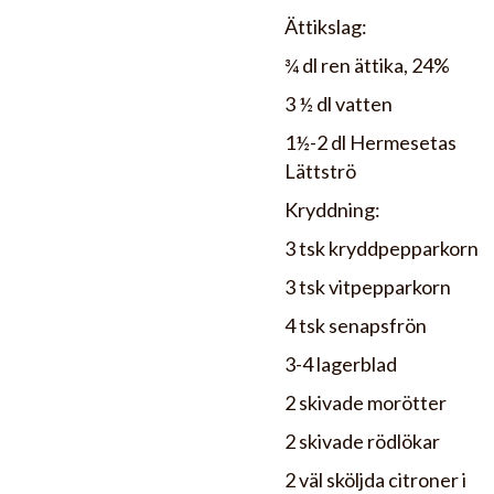
Ättikslag:
¾ dl ren ättika, 24%
3 ½ dl vatten
1½-2 dl Hermesetas
Lättströ
Kryddning:
3 tsk kryddpepparkorn
3 tsk vitpepparkorn
4 tsk senapsfrön
3-4 lagerblad
2 skivade morötter
2 skivade rödlökar
2 väl sköljda citroner i