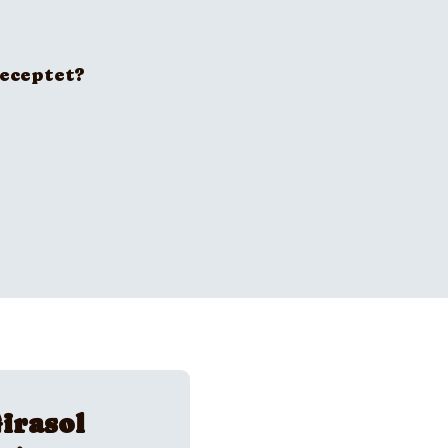
receptet?
irasol