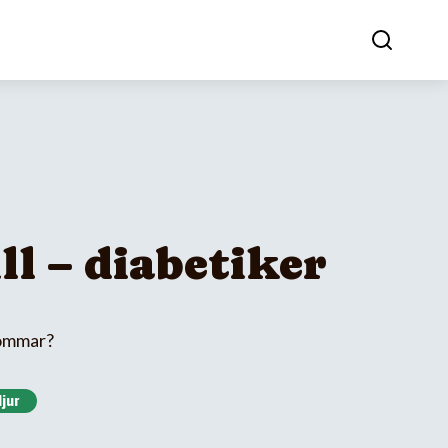
ll – diabetiker
dsommar?
djur