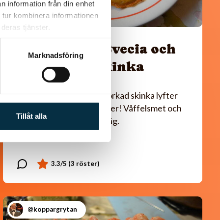
n information från din enhet
 tur kombinera informationen
deras tjänster.
Våfflor med Svecia och
Marknadsföring
lufttorkad skinka
Svecia, paprika och lufttorkad skinka lyfter
våfflorna till oanade höjder! Våffelsmet och
Tillåt alla
tillbehör kan göras i förväg.
@koppargrytan