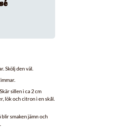
sé
. Skölj den väl.
 timmar.
kär sillen i ca 2 cm
, lök och citron i en skål.
å blir smaken jämn och
.