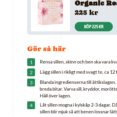
Organic Ro
225 kr
KÖP 225 KR
Gör så här
Rensa sillen, skinn och ben ska vara kvar
Lägg sillen i rikligt med svagt te, ca 12
Blanda ingredienserna till ättikslagen. S
breda bitar. Varva sill, kryddor, morötter
Häll över lagen.
Låt sillen mogna i kylskåp 2-3 dagar. D
sillen blir mjuk så att benen lossnar lätt