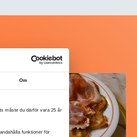
Om
@koppargrytan
s måste du därför vara 25 år
andahålla funktioner för