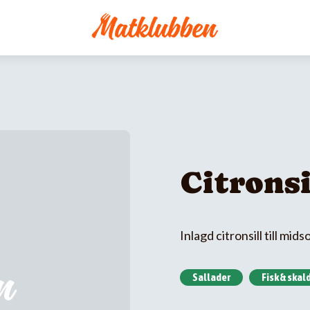
Citronsi
Inlagd citronsill till mi
Sallader
Fisk & skal