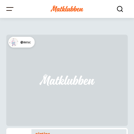
@mrsc
vintips