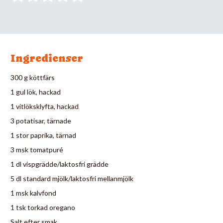
Ingredienser
300 g köttfärs
1 gul lök, hackad
1 vitlöksklyfta, hackad
3 potatisar, tärnade
1 stor paprika, tärnad
3 msk tomatpuré
1 dl vispgrädde/laktosfri grädde
5 dl standard mjölk/laktosfri mellanmjölk
1 msk kalvfond
1 tsk torkad oregano
Salt efter smak