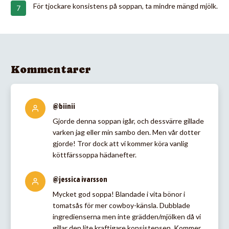
För tjockare konsistens på soppan, ta mindre mängd mjölk.
Kommentarer
@biinii
Gjorde denna soppan igår, och dessvärre gillade
varken jag eller min sambo den. Men vår dotter
gjorde! Tror dock att vi kommer köra vanlig
köttfärssoppa hädanefter.
@jessica ivarsson
Mycket god soppa! Blandade i vita bönor i
tomatsås för mer cowboy-känsla. Dubblade
ingredienserna men inte grädden/mjölken då vi
gillar den lite kraftigare konsistensen. Kommer