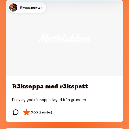
@koppargrytan
Räksoppa med räkspett
En lyxig god räksoppa, lagad från grunden