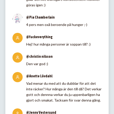
göras igen :)
@Pia Chamberlain
4 pers men oxå beroende på hunger ;-)
@fuckeverything
Hej! hur många personer är soppan till? :)
@christin nilsson
Den var god :)
@Anette Lövdahl
Vad menar du med att du dubblar för att det
inte räcker? Hur många är den till då? Det verkar
gott och dennna verkar du ju uppenbarligen ha
gjort och smakat. Tacksam för svar denna gång.
@Jenny Vestersund