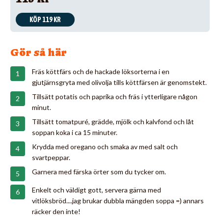
KÖP 119 KR
Gör så här
Fräs köttfärs och de hackade löksorterna i en
gjutjärnsgryta med olivolja tills köttfärsen är genomstekt.
Tillsätt potatis och paprika och fräs i ytterligare någon
minut.
Tillsätt tomatpuré, grädde, mjölk och kalvfond och låt
soppan koka i ca 15 minuter.
Krydda med oregano och smaka av med salt och
svartpeppar.
Garnera med färska örter som du tycker om.
Enkelt och väldigt gott, servera gärna med
vitlöksbröd....jag brukar dubbla mängden soppa =) annars
räcker den inte!