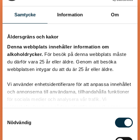
@koppargrytan
Samtycke
Information
Om
Åldersgräns och kakor
Denna webbplats innehåller information om
alkoholdrycker.
För besök på denna webbplats måste
du därför vara 25 år eller äldre. Genom att besöka
webbplatsen intygar du att du är 25 år eller äldre.
Vi använder enhetsidentifierare för att anpassa innehållet
och annonserna till användarna, tillhandahålla funktioner
Turkisk köfte
för sociala medier och analysera vår trafik. Vi
vidarebefordrar även sådana identifierare och annan
En längtan till Turkisk mat
information från din enhet till de sociala medier och
Samtyckesval
annons- och analysföretag som vi samarbetar med.
Nödvändig
Dessa kan i sin tur kombinera informationen med annan
information som du har tillhandahållit eller som de har