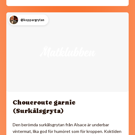
@koppargrytan
Choucroute garnie
(Surkålsgryta)
Den berömda surkålsgrytan från Alsace är underbar
vintermat, lika god för humöret som för kroppen. Koktiden