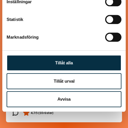
Inställningar
samlat in när du har använt deras tjänster.
@koppargrytan
Statistik
Marknadsföring
Tillåt alla
Tillåt urval
Gulaschsoppa Melchersson
Avvisa
Spara till kalla dagar