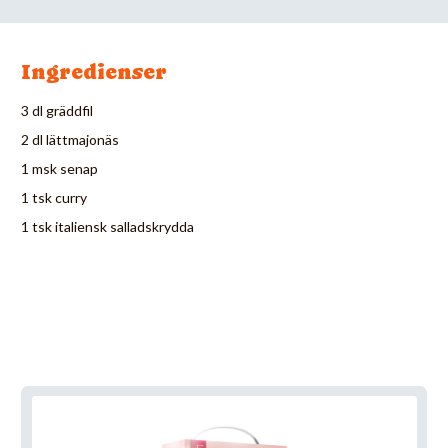
Ingredienser
3 dl gräddfil
2 dl lättmajonäs
1 msk senap
1 tsk curry
1 tsk italiensk salladskrydda