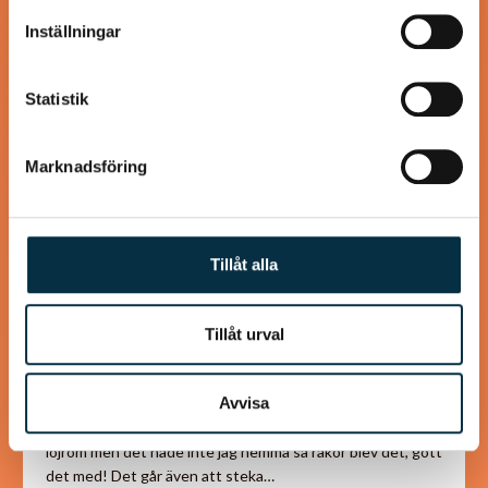
information som du har tillhandahållit eller som de har
Inställningar
samlat in när du har använt deras tjänster.
@mumsan
Statistik
Marknadsföring
Tillåt alla
Tillåt urval
Paleovåfflor med avokadoröra
och löjrom (eller räkor)
Avvisa
Originalreceptet från www.paleoskafferiet.se är med
löjrom men det hade inte jag hemma så räkor blev det, gott
det med! Det går även att steka…