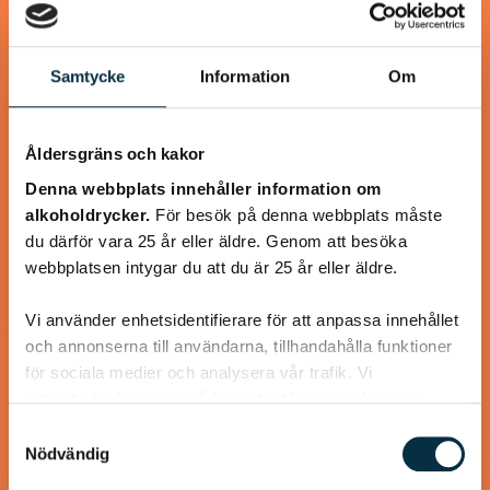
@koppargrytan
Samtycke
Information
Om
Åldersgräns och kakor
Denna webbplats innehåller information om
alkoholdrycker.
För besök på denna webbplats måste
du därför vara 25 år eller äldre. Genom att besöka
webbplatsen intygar du att du är 25 år eller äldre.
Vi använder enhetsidentifierare för att anpassa innehållet
och annonserna till användarna, tillhandahålla funktioner
Godaste sillröran
för sociala medier och analysera vår trafik. Vi
vidarebefordrar även sådana identifierare och annan
Passar bra till lunchrätt också
information från din enhet till de sociala medier och
Samtyckesval
annons- och analysföretag som vi samarbetar med.
Nödvändig
Dessa kan i sin tur kombinera informationen med annan