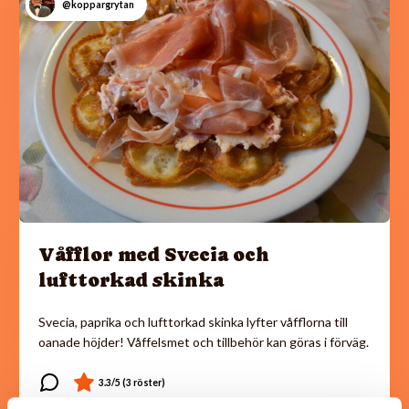
@koppargrytan
Våfflor med Svecia och
lufttorkad skinka
Svecia, paprika och lufttorkad skinka lyfter våfflorna till
oanade höjder! Våffelsmet och tillbehör kan göras i förväg.