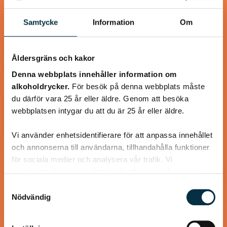
@gold1e
Samtycke
Information
Om
Åldersgräns och kakor
Denna webbplats innehåller information om
alkoholdrycker.
För besök på denna webbplats måste
du därför vara 25 år eller äldre. Genom att besöka
webbplatsen intygar du att du är 25 år eller äldre.
Vi använder enhetsidentifierare för att anpassa innehållet
Köttfärskebab med hemmagjord
och annonserna till användarna, tillhandahålla funktioner
Kebabkrydda
för sociala medier och analysera vår trafik. Vi
vidarebefordrar även sådana identifierare och annan
Supergott, nyttigt och enkelt! Jag använder laktosfri
information från din enhet till de sociala medier och
Samtyckesval
turkisk yoghurt, så blir rätten helt laktosfri.
annons- och analysföretag som vi samarbetar med.
Nödvändig
Dessa kan i sin tur kombinera informationen med annan
information som du har tillhandahållit eller som de har