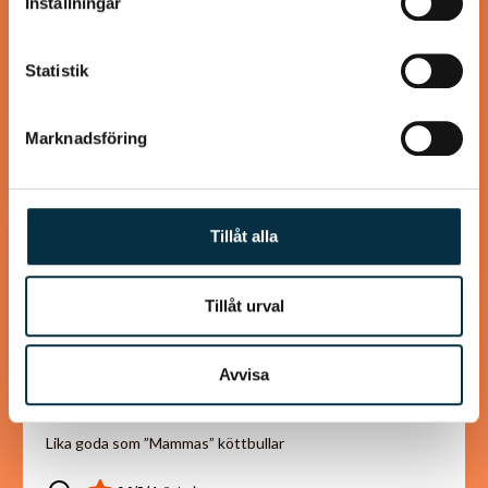
Inställningar
samlat in när du har använt deras tjänster.
@koppargrytan
Statistik
Marknadsföring
Tillåt alla
Tillåt urval
Kanel- och sojastekta
Avvisa
kycklingsköttbullar
Lika goda som ”Mammas” köttbullar