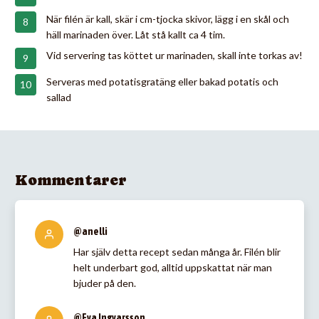
När filén är kall, skär i cm-tjocka skivor, lägg i en skål och
häll marinaden över. Låt stå kallt ca 4 tim.
Vid servering tas köttet ur marinaden, skall inte torkas av!
Serveras med potatisgratäng eller bakad potatis och
sallad
Kommentarer
@anelli
Har själv detta recept sedan många år. Filén blir
helt underbart god, alltid uppskattat när man
bjuder på den.
@Eva Ingvarsson