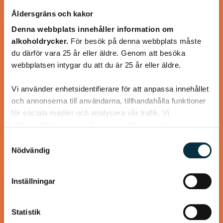
Åldersgräns och kakor
Denna webbplats innehåller information om
alkoholdrycker.
För besök på denna webbplats måste
du därför vara 25 år eller äldre. Genom att besöka
webbplatsen intygar du att du är 25 år eller äldre.
Köttfärskebab med hemmagjord
Kebabkrydda
Vi använder enhetsidentifierare för att anpassa innehållet
och annonserna till användarna, tillhandahålla funktioner
Supergott, nyttigt och enkelt! Jag använder laktosfri
för sociala medier och analysera vår trafik. Vi
turkisk yoghurt, så blir rätten helt laktosfri.
vidarebefordrar även sådana identifierare och annan
information från din enhet till de sociala medier och
Samtyckesval
annons- och analysföretag som vi samarbetar med.
Nödvändig
Dessa kan i sin tur kombinera informationen med annan
information som du har tillhandahållit eller som de har
Inställningar
@koppargrytan
samlat in när du har använt deras tjänster.
Statistik