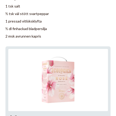
1 tsk salt
½ tsk väl stött svartpeppar
1 pressad vitlöksklyfta
½ dl finhackad bladpersilja
2 msk avrunnen kapris