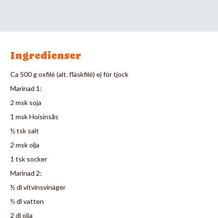
Ingredienser
Ca 500 g oxfilé (alt. fläskfilé) ej för tjock
Marinad 1:
2 msk soja
1 msk Hoisinsås
½ tsk salt
2 msk olja
1 tsk socker
Marinad 2:
½ dl vitvinsvinäger
½ dl vatten
2 dl olja