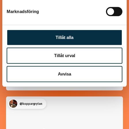
Marknadsföring
Tillåt alla
Turkisk köfte
Tillåt urval
En längtan till Turkisk mat
Avvisa
@koppargrytan