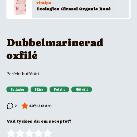
vintips
Ecologica Girasol Organic Rosé
Dubbelmarinerad
oxfilé
Perfekt bufférätt
Sallader
Fläsk
Potatis
Nötkött
Vad tycker du om receptet?