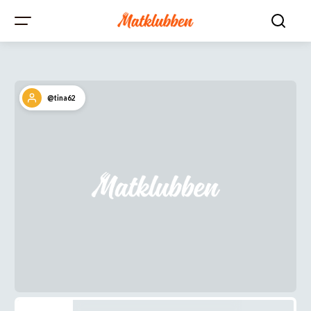
@tina62