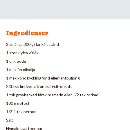
Ingredienser
2 små (ca 300 g) fänkålsstånd
1 stor klyfta vitlök
1 dl grädde
1 msk fin olivolja
1 msk konc kycklingfond eller lantbuljong
2/3 tsk finrivet citronskal+citronsaft
1 tsk grovhackad färsk rosmarin eller 1/2 tsk torkad
100 g getost
1/2-1 tsk pernod
Salt
Nymald svartpeppar