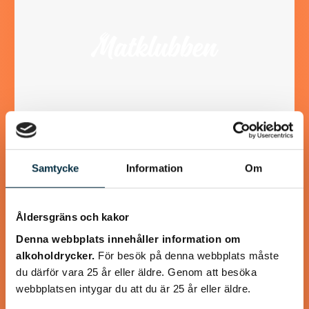
Stor skål kall dillsås (skolans
Samtycke
Information
Om
fisksås)
Minns ni den kalla dillsåsen man fick i skolan? Ja precis den
Åldersgräns och kakor
man dränkte tallriken med. Den absolut godaste såsen till
Denna webbplats innehåller information om
fisk tycker jag.…
alkoholdrycker.
För besök på denna webbplats måste
du därför vara 25 år eller äldre. Genom att besöka
webbplatsen intygar du att du är 25 år eller äldre.