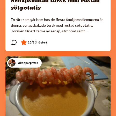
Senapsbakad torsk med rostad
sötpotatis
En rätt som går hem hos de flesta familjemedlemmarna är
denna, senapsbakade torsk med rostad sötpotatis.
Torsken får ett täcke av senap, ströbröd samt…
@koppargrytan