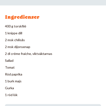
Ingredienser
400 g torskfilé
1 knippe dill
2 msk chilisås
2 msk dijonsenap
2 dl créme fraiche, viktväktarnas
Sallad
Tomat
Röd paprika
1 burk majs
Gurka
1 röd lök