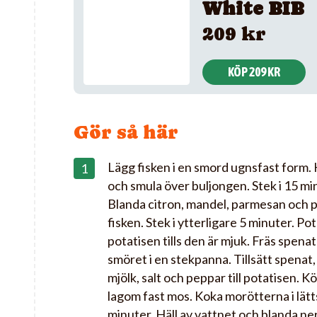
White BIB
209 kr
KÖP 209 KR
Gör så här
Lägg fisken i en smord ugnsfast form. 
och smula över buljongen. Stek i 15 mi
Blanda citron, mandel, parmesan och pe
fisken. Stek i ytterligare 5 minuter. P
potatisen tills den är mjuk. Fräs spenat 
smöret i en stekpanna. Tillsätt spenat,
mjölk, salt och peppar till potatisen. Kö
lagom fast mos. Koka morötterna i lätts
minuter. Häll av vattnet och blanda ner