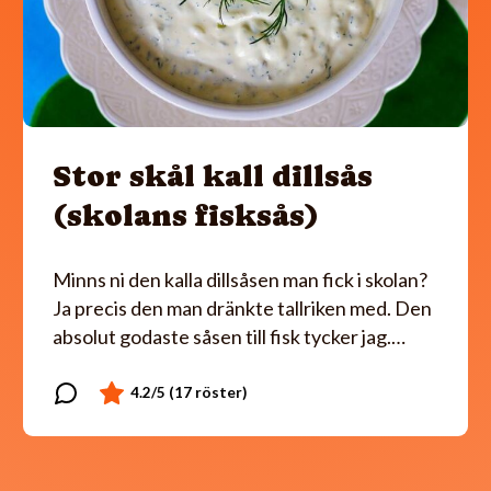
Stor skål kall dillsås
(skolans fisksås)
Minns ni den kalla dillsåsen man fick i skolan?
Ja precis den man dränkte tallriken med. Den
absolut godaste såsen till fisk tycker jag.…