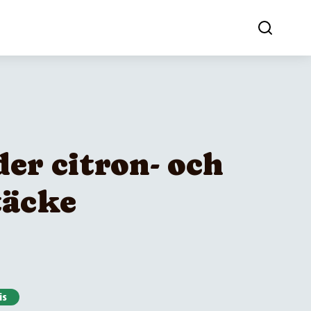
er citron- och
täcke
is