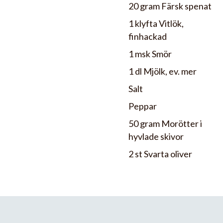
20 gram Färsk spenat
1 klyfta Vitlök,
finhackad
1 msk Smör
1 dl Mjölk, ev. mer
Salt
Peppar
50 gram Morötter i
hyvlade skivor
2 st Svarta oliver