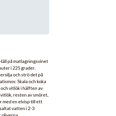
Häll på matlagningsvinet
nuter i 225 grader.
rsilja och strö det på
otatismos: Skala och koka
och vitlök i hälften av
 vitlök, resten av smöret,
r med en elvisp till ett
altat vatten i 2-3
 oliverna.