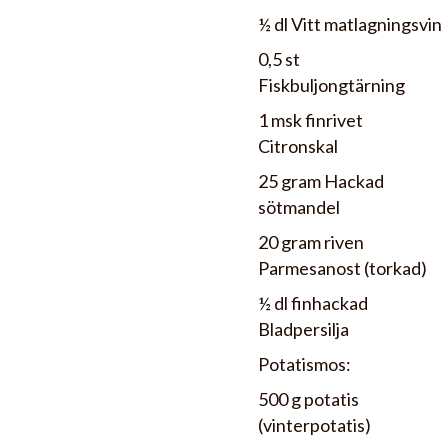
½ dl Vitt matlagningsvin
0,5 st
Fiskbuljongtärning
1 msk finrivet
Citronskal
25 gram Hackad
sötmandel
20 gram riven
Parmesanost (torkad)
½ dl finhackad
Bladpersilja
Potatismos:
500 g potatis
(vinterpotatis)