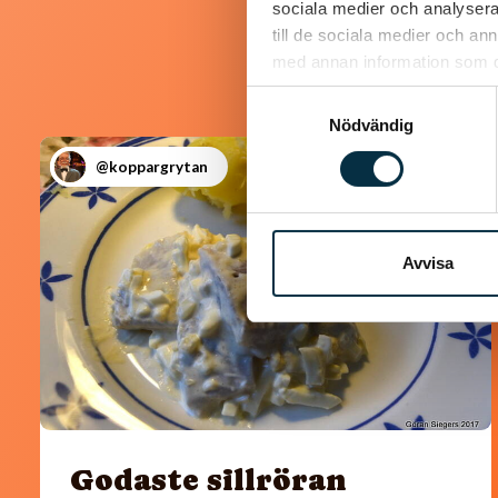
sociala medier och analysera 
till de sociala medier och a
med annan information som du 
Samtyckesval
Nödvändig
@koppargrytan
Avvisa
Godaste sillröran