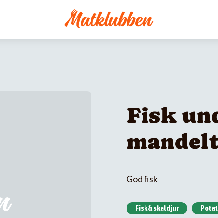
Fisk und
mandel
God fisk
Fisk & skaldjur
Potat