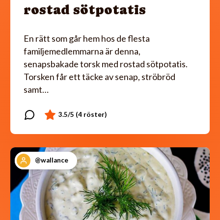
rostad sötpotatis
En rätt som går hem hos de flesta
familjemedlemmarna är denna,
senapsbakade torsk med rostad sötpotatis.
Torsken får ett täcke av senap, ströbröd
samt…
@wallance