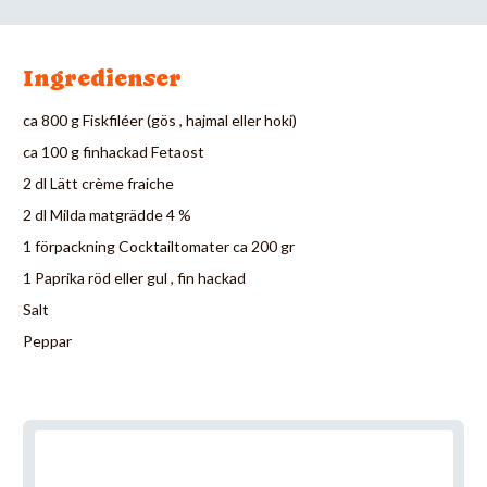
Ingredienser
ca 800 g Fiskfiléer (gös , hajmal eller hoki)
ca 100 g finhackad Fetaost
2 dl Lätt crème fraiche
2 dl Milda matgrädde 4 %
1 förpackning Cocktailtomater ca 200 gr
1 Paprika röd eller gul , fin hackad
Salt
Peppar