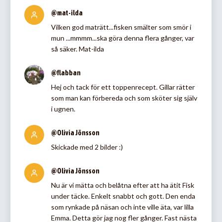
@mat-ilda
Vilken god maträtt...fisken smälter som smör i
mun ...mmmm...ska göra denna flera gånger, var
så säker. Mat-ilda
@flabban
Hej och tack för ett toppenrecept. Gillar rätter
som man kan förbereda och som sköter sig själv
i ugnen.
@Olivia Jönsson
Skickade med 2 bilder :)
@Olivia Jönsson
Nu är vi mätta och belåtna efter att ha ätit Fisk
under täcke. Enkelt snabbt och gott. Den enda
som rynkade på näsan och inte ville äta, var lilla
Emma. Detta gör jag nog fler gånger. Fast nästa