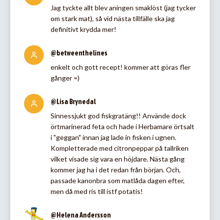
Jag tyckte allt blev aningen smaklöst (jag tycker
om stark mat), så vid nästa tillfälle ska jag
definitivt krydda mer!
@betweenthelines
enkelt och gott recept! kommer att göras fler
gånger =)
@Lisa Brynedal
Sinnessjukt god fiskgratäng!! Använde dock
örtmarinerad feta och hade i Herbamare örtsalt
i "geggan" innan jag lade in fisken i ugnen.
Kompletterade med citronpeppar på tallriken
vilket visade sig vara en höjdare. Nästa gång
kommer jag ha i det redan från början. Och,
passade kanonbra som matlåda dagen efter,
men då med ris till istf potatis!
@Helena Andersson