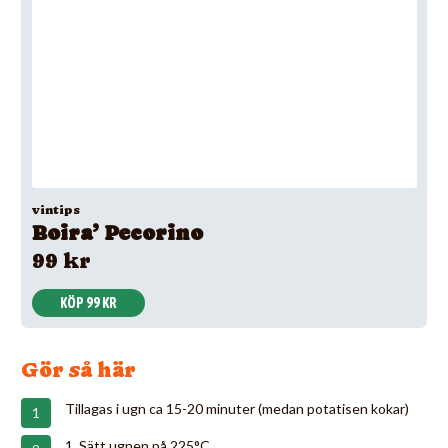
vintips
Boira’ Pecorino
99 kr
KÖP 99 KR
Gör så här
Tillagas i ugn ca 15-20 minuter (medan potatisen kokar)
1. Sätt ugnen på 225°C.