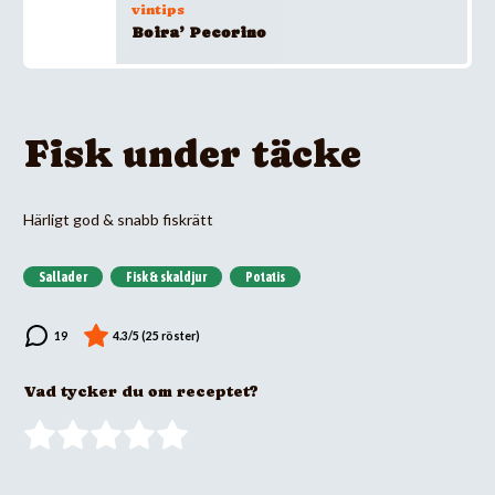
vintips
Boira’ Pecorino
Fisk under täcke
Härligt god & snabb fiskrätt
Sallader
Fisk & skaldjur
Potatis
Vad tycker du om receptet?