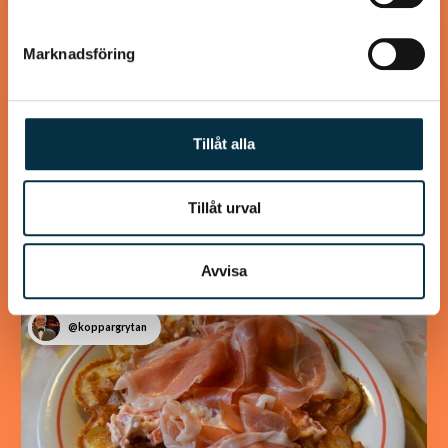
Marknadsföring
Tillåt alla
Turkisk köfte
En längtan till Turkisk mat
Tillåt urval
Avvisa
@koppargrytan