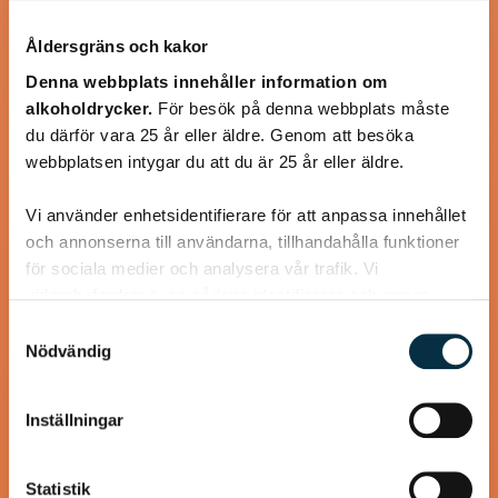
Åldersgräns och kakor
Denna webbplats innehåller information om
alkoholdrycker.
För besök på denna webbplats måste
Köttfärskebab med hemmagjord
du därför vara 25 år eller äldre. Genom att besöka
Kebabkrydda
webbplatsen intygar du att du är 25 år eller äldre.
Supergott, nyttigt och enkelt! Jag använder laktosfri
Vi använder enhetsidentifierare för att anpassa innehållet
turkisk yoghurt, så blir rätten helt laktosfri.
och annonserna till användarna, tillhandahålla funktioner
för sociala medier och analysera vår trafik. Vi
vidarebefordrar även sådana identifierare och annan
information från din enhet till de sociala medier och
Samtyckesval
annons- och analysföretag som vi samarbetar med.
Nödvändig
@koppargrytan
Dessa kan i sin tur kombinera informationen med annan
information som du har tillhandahållit eller som de har
Inställningar
samlat in när du har använt deras tjänster.
Statistik