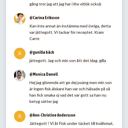
gång tror jag att jag har i lite vitlök också.
@Carina Eriksson
Kan inte annat än instämma med övriga, detta
var jättegott. Vi tackar för receptet. Kram
Carre
@gunilla bäck
jättegott. Jag och min son ått det idag. gilla
@Monica Danell
Hej jag glömmde att ge dej poäng men min son
är ingen fisk älskare han var och hälsade på så
han fick smaka oj vad det var gott sa han nu
betyg sätter jag
@Ann-Christine Andersson
Jättegott ! Vi åt Fisk under täcket till kvällsmat,