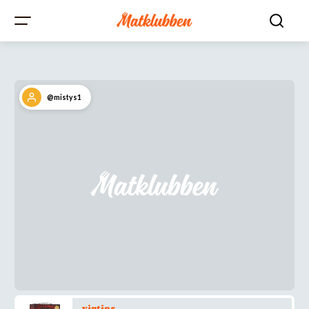
@mistys1
vintips