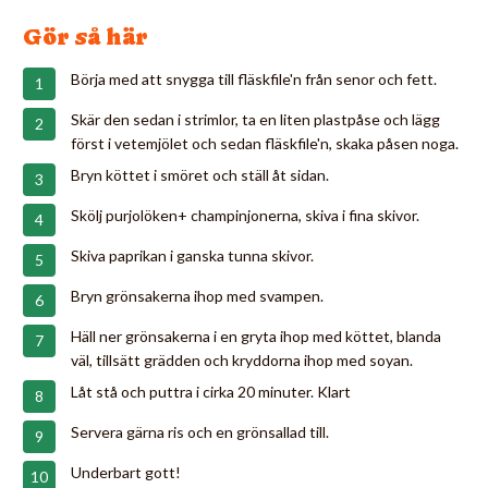
Gör så här
Börja med att snygga till fläskfile'n från senor och fett.
Skär den sedan i strimlor, ta en liten plastpåse och lägg
först i vetemjölet och sedan fläskfile'n, skaka påsen noga.
Bryn köttet i smöret och ställ åt sidan.
Skölj purjolöken+ champinjonerna, skiva i fina skivor.
Skiva paprikan i ganska tunna skivor.
Bryn grönsakerna ihop med svampen.
Häll ner grönsakerna i en gryta ihop med köttet, blanda
väl, tillsätt grädden och kryddorna ihop med soyan.
Låt stå och puttra i cirka 20 minuter. Klart
Servera gärna ris och en grönsallad till.
Underbart gott!