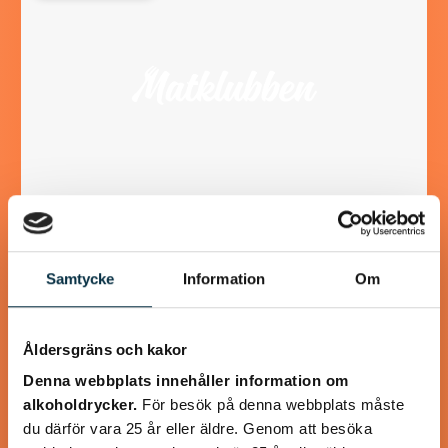
Choucroute garnie
Samtycke
Information
Om
(Surkålsgryta)
Den berömda surkålsgrytan från Alsace är underbar
Åldersgräns och kakor
vintermat, lika god för humöret som för kroppen. Koktiden
är lång men grytan går bra att förbereda…
Denna webbplats innehåller information om
alkoholdrycker.
För besök på denna webbplats måste
du därför vara 25 år eller äldre. Genom att besöka