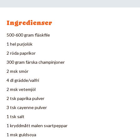
Ingredienser
500-600 gram fläskfile
1 hel purjolök
2 röda paprikor
300 gram färska champinjoner
2 msk smör
4 dl grädde/valfri
2 msk vetemjöl
2 tsk paprika pulver
3 tsk cayenne pulver
1 tsk salt
1 kryddmått malen svartpeppar
1 msk guldsoya