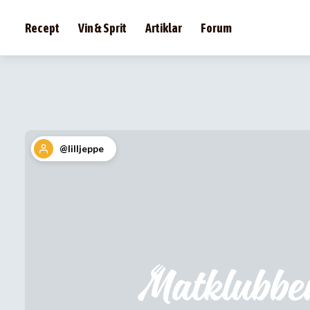
Recept
Vin & Sprit
Artiklar
Forum
@lilljeppe