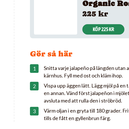
Organic Ro
225 kr
KÖP 225 KR
Gör så här
Snitta varje jalapeño på längden utan a
kärnhus. Fyll med ost och kläm ihop.
Vispa upp äggen lätt. Lägg mjöl på en t
en annan. Vänd först jalapeñon i mjöle
avsluta med att rulla den i ströbröd.
Värm oljan i en gryta till 180 grader. F
tills de fått en gyllenbrun färg.