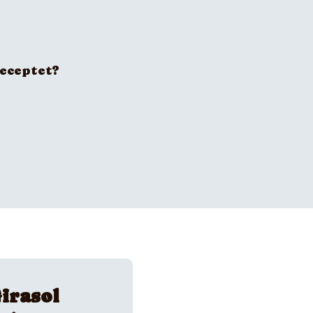
receptet?
irasol