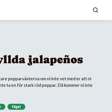
yllda jalapeños
kare pepparväxterna om ni inte vet med er att ni
t inte ta en för stark röd peppar. Då kommer ni inte
t
F6gel