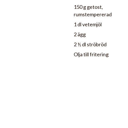
150 g getost,
rumstempererad
1 dl vetemjöl
2 ägg
2 ½ dl ströbröd
Olja till fritering