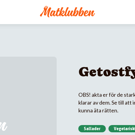
Getostf
OBS! akta er för de star
klarar av dem. Se till at
kunna äta rätten.
Sallader
Vegetarisk