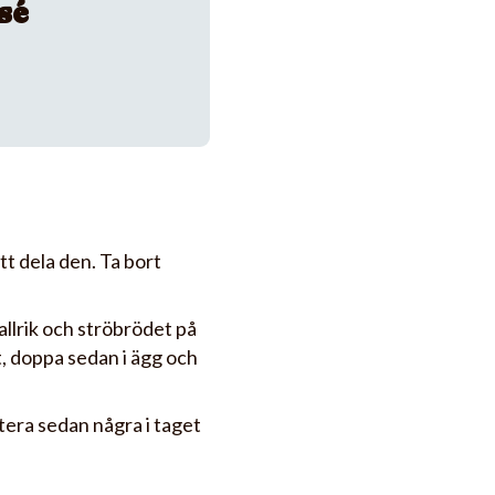
sé
tt dela den. Ta bort
allrik och ströbrödet på
t, doppa sedan i ägg och
ritera sedan några i taget