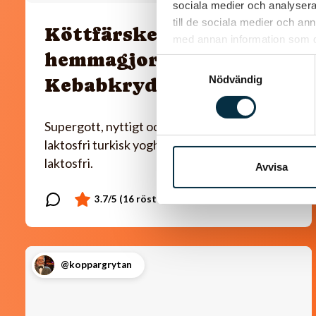
sociala medier och analysera 
till de sociala medier och a
Köttfärskebab med
med annan information som du 
hemmagjord
Samtyckesval
Nödvändig
Kebabkrydda
Supergott, nyttigt och enkelt! Jag använder
laktosfri turkisk yoghurt, så blir rätten helt
laktosfri.
Avvisa
@koppargrytan