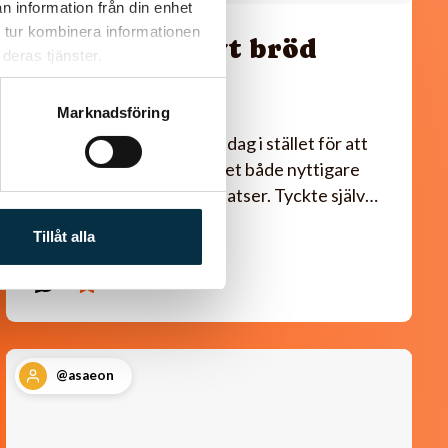
n information från din enhet
 tur kombinera informationen
Gott lite grovt bröd
deras tjänster.
utan jäst
Marknadsföring
Detta brödet gjorde jag i dag i stället för att
köpa, på detta sättet är det både nyttigare
och utan konstgjorda tillsatser. Tyckte själv…
Tillåt alla
@asaeon