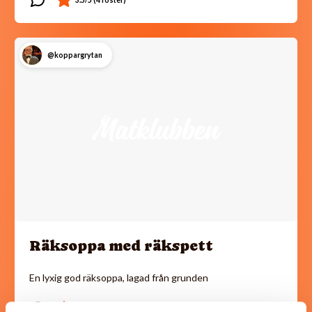
@koppargrytan
Räksoppa med räkspett
En lyxig god räksoppa, lagad från grunden