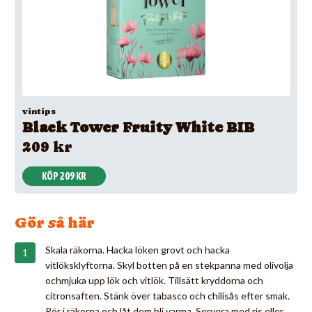
vintips
Black Tower Fruity White BIB
209 kr
KÖP 209 KR
Gör så här
Skala räkorna. Hacka löken grovt och hacka
vitlöksklyftorna. Skyl botten på en stekpanna med olivolja
ochmjuka upp lök och vitlök. Tillsätt kryddorna och
citronsaften. Stänk över tabasco och chilisås efter smak.
Rör i räkorna och låt dem bli varma. Servera med ris eller