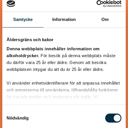
Samtycke
Information
Om
@mumsan
Åldersgräns och kakor
Denna webbplats innehåller information om
alkoholdrycker.
För besök på denna webbplats måste
du därför vara 25 år eller äldre. Genom att besöka
webbplatsen intygar du att du är 25 år eller äldre.
Vi använder enhetsidentifierare för att anpassa innehållet
och annonserna till användarna, tillhandahålla funktioner
för sociala medier och analysera vår trafik. Vi
Paleo: Supergoda laxnuggets
vidarebefordrar även sådana identifierare och annan
information från din enhet till de sociala medier och
Samtyckesval
Panerade i kokos, citron och gurkmeja, snabbt, enkelt och
annons- och analysföretag som vi samarbetar med.
Nödvändig
gott!
Dessa kan i sin tur kombinera informationen med annan