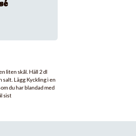
sé
 liten skål. Häll 2 dl
 salt. Lägg Kyckling i en
 som du har blandad med
l sist