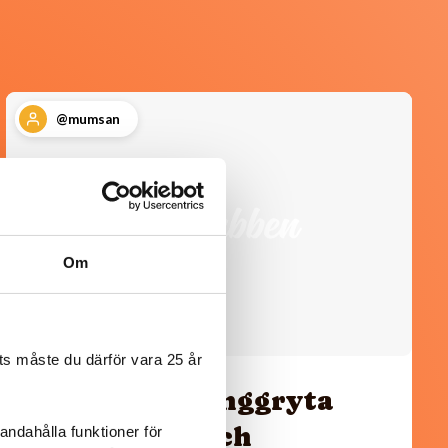
@mumsan
Om
s måste du därför vara 25 år
Paleo: Kycklinggryta
med mango och
andahålla funktioner för