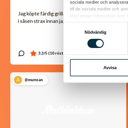
sociala medier och analysera 
till de sociala medier och a
Jag köpte färdig grillad kyckling som jag la ner
med annan information som du 
i såsen strax innan jag serverade.
Samtyckesval
Nödvändig
Avvisa
@mumsan