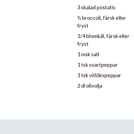
3 skalad postatis
½ broccoli, färsk eller
fryst
1/4 blomkål, färsk eller
fryst
1 msk salt
1 tsk svartpeppar
1 tsk vitlökspeppar
2 dl olivolja