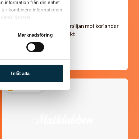
n information från din enhet
mandelsmör
 tur kombinera informationen
deras tjänster.
Smarrigt! Jag bytte ut persiljan mot koriander
och serverade med råstekt
Marknadsföring
sötpotatistärningar.
Tillåt alla
@mumsan