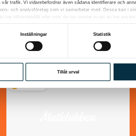
vår trafik. Vi vidarebefordrar även sådana identifierare och anna
nnons- och analysföretag som vi samarbetar med. Dessa kan i sin
Lika goda som ”Mammas” köttbullar
har tillhandahållit eller som de har samlat in när du har använt 
Inställningar
Statistik
Tillåt urval
@puntella