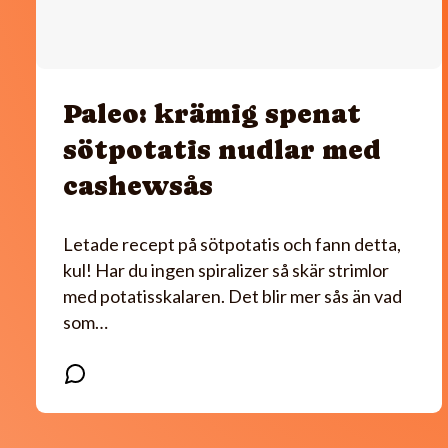
Paleo: krämig spenat
sötpotatis nudlar med
cashewsås
Letade recept på sötpotatis och fann detta,
kul! Har du ingen spiralizer så skär strimlor
med potatisskalaren. Det blir mer sås än vad
som…