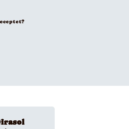
receptet?
irasol