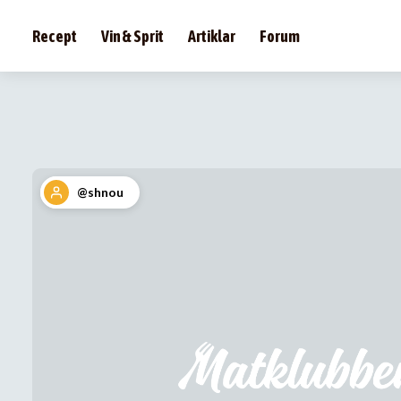
Recept
Vin & Sprit
Artiklar
Forum
@shnou