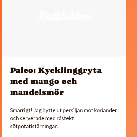
Paleo: Kycklinggryta
med mango och
mandelsmör
Smarrigt! Jag bytte ut persiljan mot koriander
och serverade med råstekt
sötpotatistärningar.