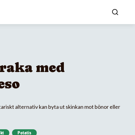
 raka med
eso
tariskt alternativ kan byta ut skinkan mot bönor eller
kt
Potatis