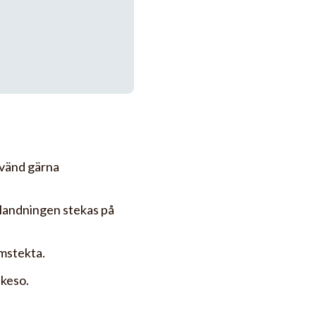
nvänd gärna
blandningen stekas på
omstekta.
 keso.