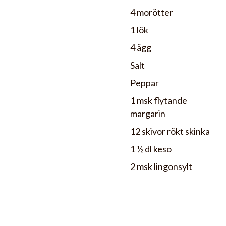
4 morötter
1 lök
4 ägg
Salt
Peppar
1 msk flytande
margarin
12 skivor rökt skinka
1 ½ dl keso
2 msk lingonsylt