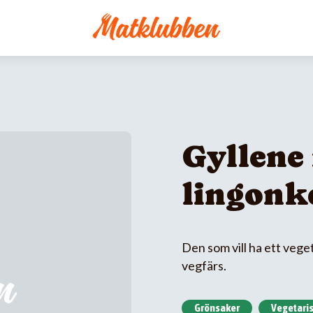
Gyllene
lingonk
Den som vill ha ett vege
vegfärs.
Grönsaker
Vegetaris