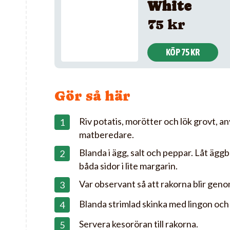
White
75 kr
KÖP 75 KR
Gör så här
Riv potatis, morötter och lök grovt, a
matberedare.
Blanda i ägg, salt och peppar. Låt ägg
båda sidor i lite margarin.
Var observant så att rakorna blir gen
Blanda strimlad skinka med lingon och
Servera kesoröran till rakorna.