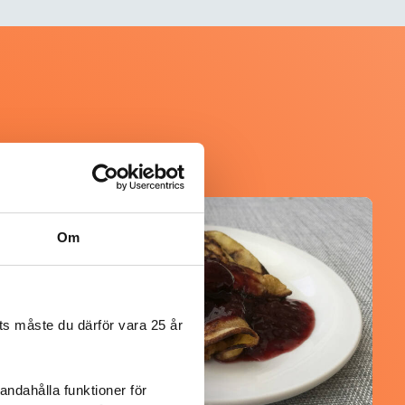
@asaeon
Om
s måste du därför vara 25 år
andahålla funktioner för