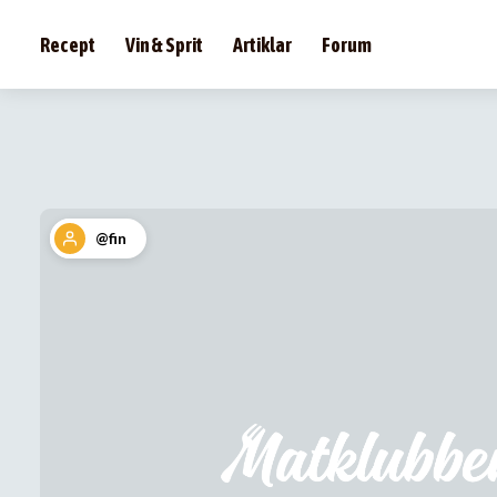
Recept
Vin & Sprit
Artiklar
Forum
@fin