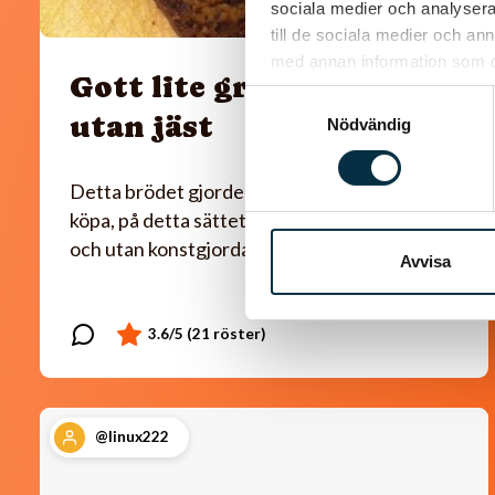
sociala medier och analysera 
till de sociala medier och a
med annan information som du 
Gott lite grovt bröd
Samtyckesval
utan jäst
Nödvändig
Detta brödet gjorde jag i dag i stället för att
köpa, på detta sättet är det både nyttigare
och utan konstgjorda tillsatser. Tyckte själv…
Avvisa
@linux222