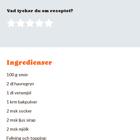
Vad tycker du om receptet?
Ingredienser
100 g smör
2 dl havregryn
1 dl vetemjöl
1 krm bakpulver
2 msk socker
2 msk ljus sirap
2 msk mjölk
Fyllning och topping: