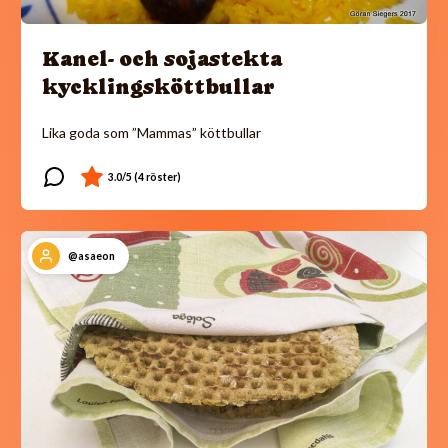
Kanel- och sojastekta
kycklingsköttbullar
Lika goda som ”Mammas” köttbullar
@asaeon