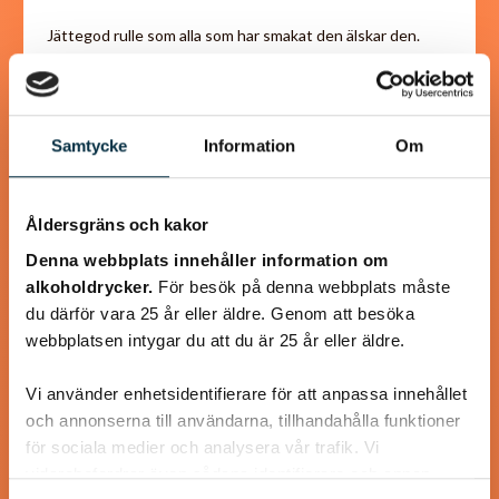
Jättegod rulle som alla som har smakat den älskar den.
Väldigt lätt att göra dessutom. i det receptet jag hittade
så var det halva…
Samtycke
Information
Om
Åldersgräns och kakor
@koppargrytan
Denna webbplats innehåller information om
alkoholdrycker.
För besök på denna webbplats måste
du därför vara 25 år eller äldre. Genom att besöka
webbplatsen intygar du att du är 25 år eller äldre.
Vi använder enhetsidentifierare för att anpassa innehållet
och annonserna till användarna, tillhandahålla funktioner
för sociala medier och analysera vår trafik. Vi
vidarebefordrar även sådana identifierare och annan