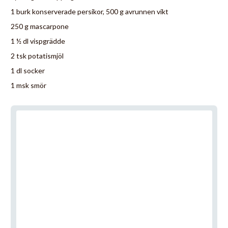
1 burk konserverade persikor, 500 g avrunnen vikt
250 g mascarpone
1 ½ dl vispgrädde
2 tsk potatismjöl
1 dl socker
1 msk smör