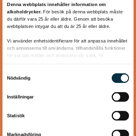
Denna webbplats innehåller information om
Svecia, paprika och lufttorkad skinka lyfter våfflorna till
alkoholdrycker.
För besök på denna webbplats måste
oanade höjder! Våffelsmet och tillbehör kan göras i förväg.
du därför vara 25 år eller äldre. Genom att besöka
webbplatsen intygar du att du är 25 år eller äldre.
Vi använder enhetsidentifierare för att anpassa innehållet
och annonserna till användarna, tillhandahålla funktioner
för sociala medier och analysera vår trafik. Vi
@koppargrytan
vidarebefordrar även sådana identifierare och annan
information från din enhet till de sociala medier och
Samtyckesval
annons- och analysföretag som vi samarbetar med.
Nödvändig
Dessa kan i sin tur kombinera informationen med annan
information som du har tillhandahållit eller som de har
Inställningar
samlat in när du har använt deras tjänster.
Statistik
Marknadsföring