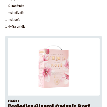
1 ½ limefrukt
1 msk olivolja
1 msk soja
1 klyfta vitlök
vintips
Ecologica Girasol Organic Rosé