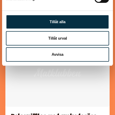
Godaste sillröran
Passar bra till lunchrätt också
Tillåt alla
Tillåt urval
@mumsan
Avvisa