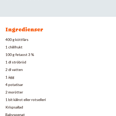
Ingredienser
400 g köttfärs
1 chilifrukt
100 g fetaost 3 %
1 dl ströbröd
2 dl vatten
1 ägg
4 potatisar
2 morötter
1 bit kålrot eller rotselleri
Krispsallad
Babyspenat