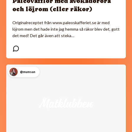
Paleovåfflor med avokadoröra
och löjrom (eller räkor)
Originalreceptet från www.paleoskafferiet.se är med
löjrom men det hade inte jag hemma så räkor blev det, gott
det med! Det går även att steka…
@mumsan