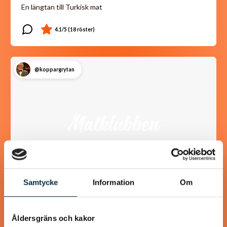
En längtan till Turkisk mat
@koppargrytan
Samtycke
Information
Om
Våfflor med Svecia och
Åldersgräns och kakor
lufttorkad skinka