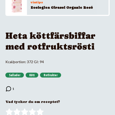
vintips
Ecologica Girasol Organic Rosé
Heta köttfärsbiffar
med rotfruktsrösti
Kcal/portion: 372 GI: 94
Sallader
Kött
Rotfrukter
Vad tycker du om receptet?