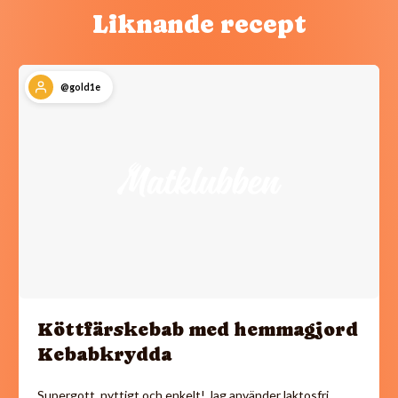
Liknande recept
@gold1e
Köttfärskebab med hemmagjord
Kebabkrydda
Supergott, nyttigt och enkelt! Jag använder laktosfri