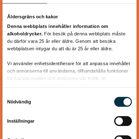
Åldersgräns och kakor
Denna webbplats innehåller information om
Stor skål kall dillsås (skolans
alkoholdrycker.
För besök på denna webbplats måste
fisksås)
du därför vara 25 år eller äldre. Genom att besöka
webbplatsen intygar du att du är 25 år eller äldre.
Minns ni den kalla dillsåsen man fick i skolan? Ja precis den
man dränkte tallriken med. Den absolut godaste såsen till
Vi använder enhetsidentifierare för att anpassa innehållet
fisk tycker jag.…
och annonserna till användarna, tillhandahålla funktioner
för sociala medier och analysera vår trafik. Vi
vidarebefordrar även sådana identifierare och annan
information från din enhet till de sociala medier och
Samtyckesval
annons- och analysföretag som vi samarbetar med.
Nödvändig
@mumsan
Dessa kan i sin tur kombinera informationen med annan
information som du har tillhandahållit eller som de har
Inställningar
samlat in när du har använt deras tjänster.