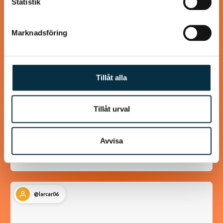
Statistik
Marknadsföring
Tillåt alla
Enkel rödvinssås med färsk
timjan
Tillåt urval
Gott och inte så många ingredienser, det behövs inte
alltid!
Avvisa
@larcar06