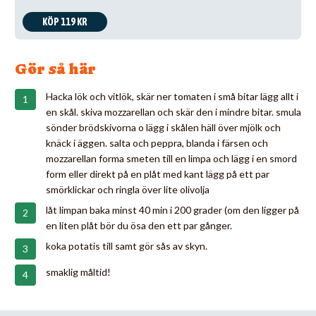
KÖP 119 KR
Gör så här
Hacka lök och vitlök, skär ner tomaten i små bitar lägg allt i
en skål. skiva mozzarellan och skär den i mindre bitar. smula
sönder brödskivorna o lägg i skålen häll över mjölk och
knäck i äggen. salta och peppra, blanda i färsen och
mozzarellan forma smeten till en limpa och lägg i en smord
form eller direkt på en plåt med kant lägg på ett par
smörklickar och ringla över lite olivolja
låt limpan baka minst 40 min i 200 grader (om den ligger på
en liten plåt bör du ösa den ett par gånger.
koka potatis till samt gör sås av skyn.
smaklig måltid!