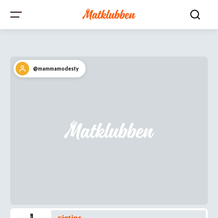
@mammamodesty
vintips