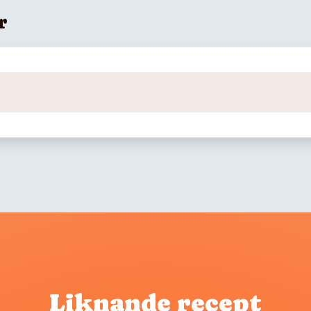
r
Liknande recept