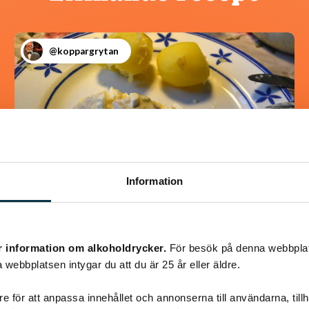
@koppargrytan
Information
Godaste sillröran
r information om alkoholdrycker.
För besök på denna webbplat
 webbplatsen intygar du att du är 25 år eller äldre.
Passar bra till lunchrätt också
e för att anpassa innehållet och annonserna till användarna, tillh