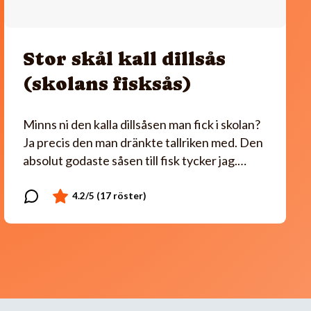
Stor skål kall dillsås
(skolans fisksås)
Minns ni den kalla dillsåsen man fick i skolan?
Ja precis den man dränkte tallriken med. Den
absolut godaste såsen till fisk tycker jag.…