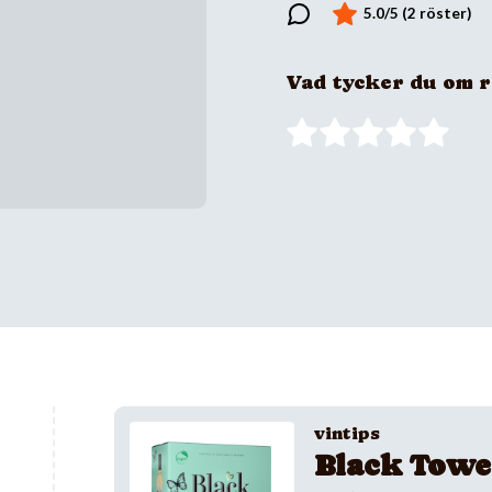
Vad tycker du om 
vintips
Black Towe