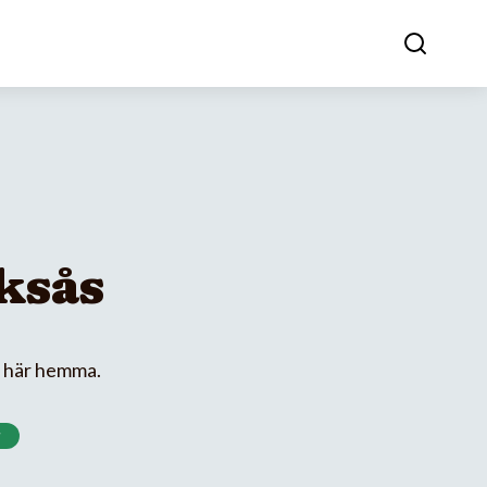
sksås
a här hemma.