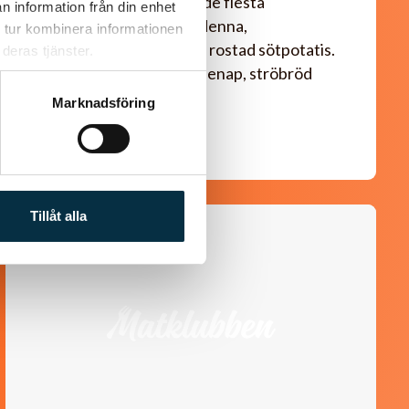
En rätt som går hem hos de flesta
n information från din enhet
familjemedlemmarna är denna,
 tur kombinera informationen
senapsbakade torsk med rostad sötpotatis.
deras tjänster.
Torsken får ett täcke av senap, ströbröd
samt…
Marknadsföring
Tillåt alla
@wallance