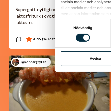
sociala medier och analysera 
till de sociala medier och a
Supergott, nyttigt och enkelt! Jag använder
med annan information som du 
laktosfri turkisk yoghurt, så blir rätten helt
laktosfri.
Samtyckesval
Nödvändig
Avvisa
@koppargrytan