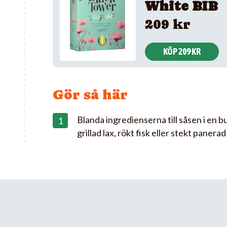
White BIB
209 kr
KÖP 209 KR
Gör så här
Blanda ingredienserna till såsen i en b
grillad lax, rökt fisk eller stekt panerad 