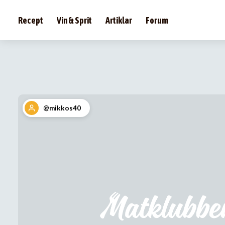
Recept
Vin & Sprit
Artiklar
Forum
@mikkos40