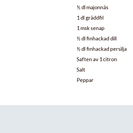
½ dl majonnäs
1 dl gräddfil
1 msk senap
½ dl finhackad dill
½ dl finhackad persilja
Saften av 1 citron
Salt
Peppar