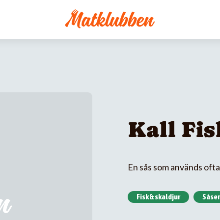
Kall Fi
En sås som används oft
Fisk & skaldjur
Såser