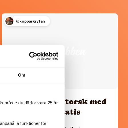
@koppargrytan
Om
Senapsbakad torsk med
s måste du därför vara 25 år
rostad sötpotatis
andahålla funktioner för