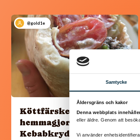
@gold1e
Samtycke
Åldersgräns och kakor
Köttfärskebab med
Denna webbplats innehålle
eller äldre. Genom att besöka
hemmagjord
Kebabkrydda
Vi använder enhetsidentifierar