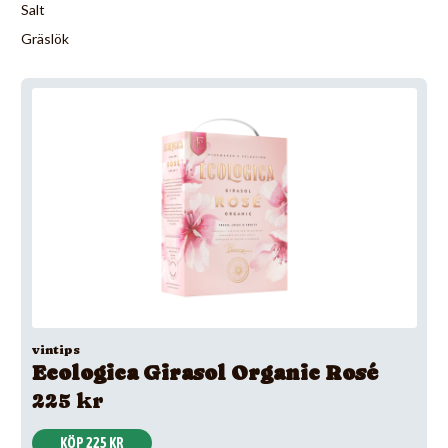
Salt
Gräslök
vintips
Ecologica Girasol Organic Rosé
225 kr
KÖP 225 KR