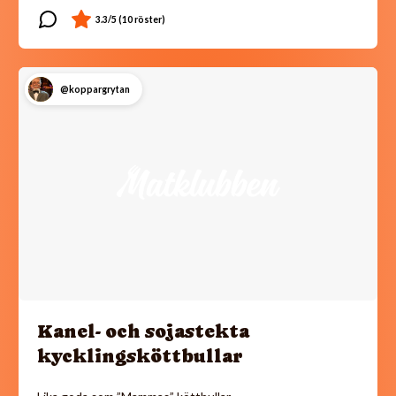
@koppargrytan
Kanel- och sojastekta
kycklingsköttbullar