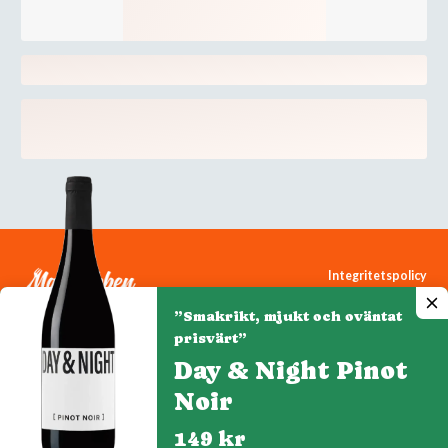
Integritetspolicy
Cookiepolicy
”Smakrikt, mjukt och oväntat
Cookie-inställningar
prisvärt”
Day & Night Pinot
Noir
Denna webbplats drivs av Vinklubben i Norden AB
© 2026 mytaste.se
149 kr