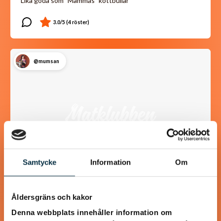
Lika goda som ”Mammas” köttbullar
@mumsan
Samtycke
Information
Om
Paleo: Kycklinggryta med
Åldersgräns och kakor
mango och mandelsmör
Denna webbplats innehåller information om