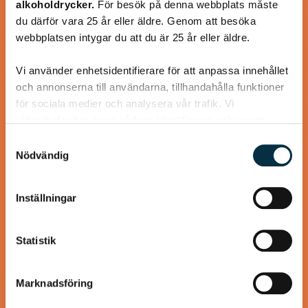
alkoholdrycker.
För besök på denna webbplats måste
Smarrigt! Jag bytte ut persiljan mot koriander och
du därför vara 25 år eller äldre. Genom att besöka
serverade med råstekt sötpotatistärningar.
webbplatsen intygar du att du är 25 år eller äldre.
Vi använder enhetsidentifierare för att anpassa innehållet
och annonserna till användarna, tillhandahålla funktioner
för sociala medier och analysera vår trafik. Vi
@roskerstin
vidarebefordrar även sådana identifierare och annan
information från din enhet till de sociala medier och
Samtyckesval
annons- och analysföretag som vi samarbetar med.
Nödvändig
Dessa kan i sin tur kombinera informationen med annan
information som du har tillhandahållit eller som de har
Inställningar
samlat in när du har använt deras tjänster.
Statistik
Marknadsföring
Röd kyckling