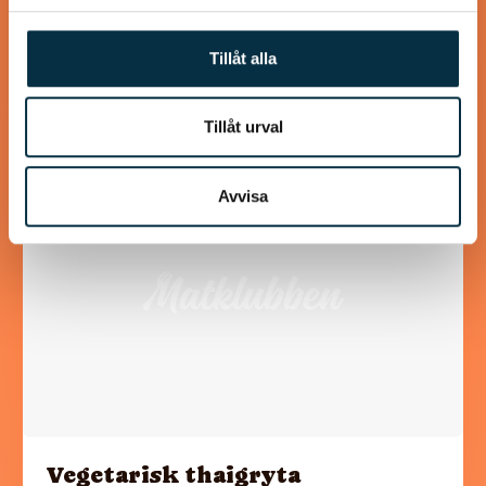
En supergod kycklingrätt med många smaker.
Tillåt alla
Tillåt urval
@angelasheavenpunktcom
Avvisa
Vegetarisk thaigryta