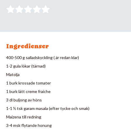
Ingredienser
400-500 g salladskyckling ( är redan klar)
1-2 gula lökar (tärnad)
Matolja
1 burk krossade tomater
1 burk lätt creme fraiche
3 dl buljong av höns
1-1 ½ tsk garam masala (efter tycke och smak)
Maizena till redning
3-4 msk flytande honung