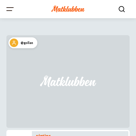
@gollan
vintips