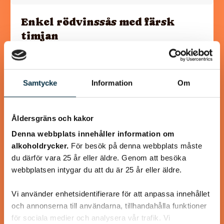
Enkel rödvinssås med färsk
timjan
Gott och inte så många ingredienser, det behövs inte
alltid!
Samtycke
Information
Om
Åldersgräns och kakor
@larcar06
Denna webbplats innehåller information om
alkoholdrycker.
För besök på denna webbplats måste
du därför vara 25 år eller äldre. Genom att besöka
webbplatsen intygar du att du är 25 år eller äldre.
Vi använder enhetsidentifierare för att anpassa innehållet
och annonserna till användarna, tillhandahålla funktioner
för sociala medier och analysera vår trafik. Vi