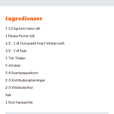
Ingredienser
1 1/2 kg kött helst vilt
1 Flaska Porter (öl)
1/2 - 1 dl Outspädd Svart Vinbärssaft
1/2 - 1 dl Soja
1 Tsk Timjan
5-6 Enbär
5-6 Svartpepparkorn
2-3 Köttbuljongtärningar
2-3 Vitlöksklyftor
Salt
1 Stor Hackad lök