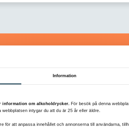
Liknande recept
Information
@eleanor_schweitzmossberg
r information om alkoholdrycker.
För besök på denna webbplat
 webbplatsen intygar du att du är 25 år eller äldre.
e för att anpassa innehållet och annonserna till användarna, tillh