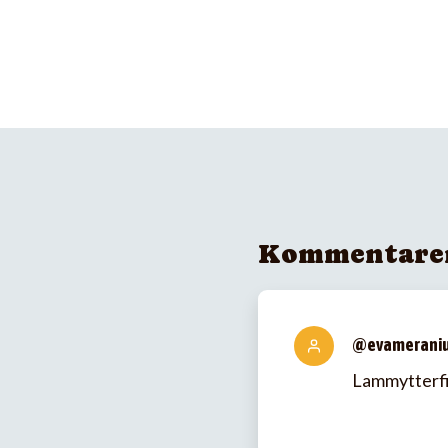
Kommentare
@evamerani
Lammytterfi