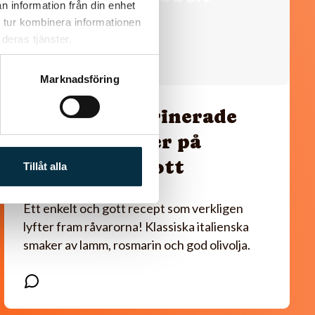
n information från din enhet
 tur kombinera informationen
deras tjänster.
Marknadsföring
Rosmarinmarinerade
lammkotletter på
potatiskompott
Tillåt alla
Ett enkelt och gott recept som verkligen
lyfter fram råvarorna! Klassiska italienska
smaker av lamm, rosmarin och god olivolja.