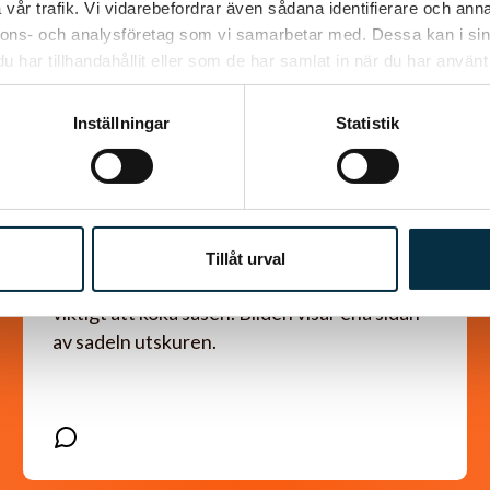
vår trafik. Vi vidarebefordrar även sådana identifierare och anna
nnons- och analysföretag som vi samarbetar med. Dessa kan i sin
har tillhandahållit eller som de har samlat in när du har använt 
Inställningar
Statistik
Marinerad mjukstekt
lammsadel
Tillåt urval
Använder marinaden i såsen därför är det
viktigt att koka såsen. Bilden visar ena sidan
av sadeln utskuren.