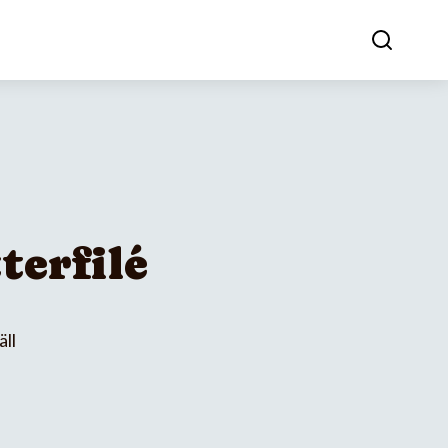
erfilé
äll