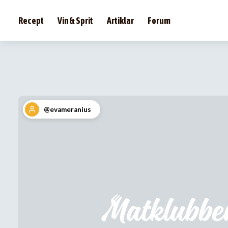
Recept
Vin & Sprit
Artiklar
Forum
@evameranius