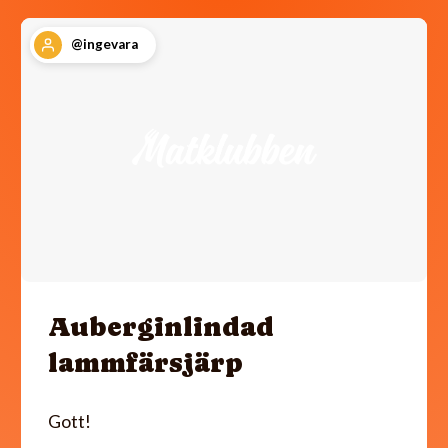
@ingevara
Auberginlindad
lammfärsjärp
Gott!