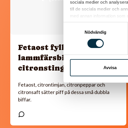
sociala medier och analysera 
till de sociala medier och a
med annan information som du 
Samtyckesval
Nödvändig
Fetaost fyllda
lammfärsbiffar med
citronsting
Avvisa
Fetaost, citrontimjan, citronpeppar och
citronsaft sätter piff på dessa små dubbla
biffar.