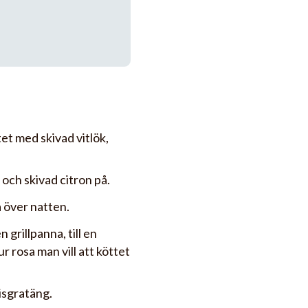
et med skivad vitlök,
 och skivad citron på.
a över natten.
 grillpanna, till en
 rosa man vill att köttet
isgratäng.