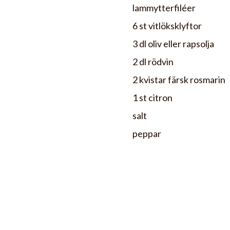
lammytterfiléer
6 st vitlöksklyftor
3 dl oliv eller rapsolja
2 dl rödvin
2 kvistar färsk rosmarin
1 st citron
salt
peppar