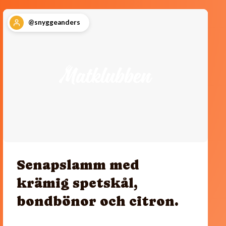
@snyggeanders
Senapslamm med
krämig spetskål,
bondbönor och citron.