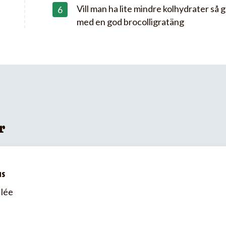
Vill man ha lite mindre kolhydrater så 
med en god brocolligratäng
r
us
lée