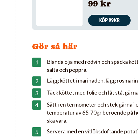
99 kr
KÖP 99 KR
Gör så här
Blanda olja med rödvin och späcka kött
salta och peppra.
Lägg köttet i marinaden, lägg rosmarin
Täck köttet med folie och låt stå, gärn
Sätt i en termometer och stek gärna i en
temperatur av 65-70gr beroende på hur
ska vara.
Servera med en vitlöksdoftande potat