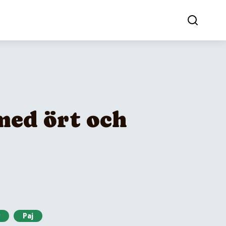
med ört och
Paj