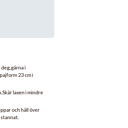
 deg,gärna i
 pajform 23 cm i
.Skär laxen i mindre
eppar och häll över
n stannat.