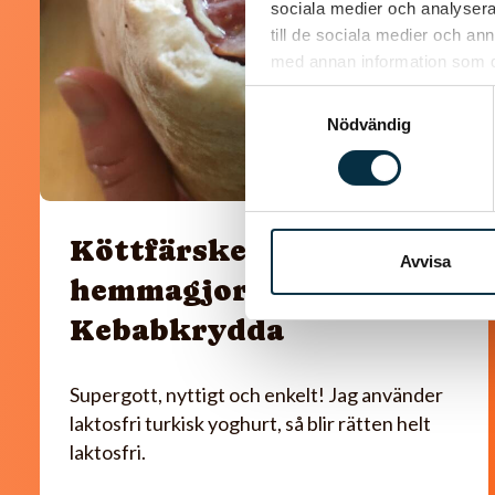
sociala medier och analysera 
till de sociala medier och a
med annan information som du 
Samtyckesval
Nödvändig
Köttfärskebab med
Avvisa
hemmagjord
Kebabkrydda
Supergott, nyttigt och enkelt! Jag använder
laktosfri turkisk yoghurt, så blir rätten helt
laktosfri.