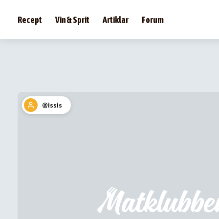
Recept
Vin & Sprit
Artiklar
Forum
@issis