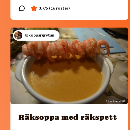
@koppargrytan
Räksoppa med räkspett