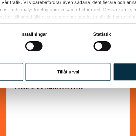
vår trafik. Vi vidarebefordrar även sådana identifierare och anna
nnons- och analysföretag som vi samarbetar med. Dessa kan i sin
har tillhandahållit eller som de har samlat in när du har använt 
Inställningar
Statistik
Godaste sillröran
Tillåt urval
Passar bra till lunchrätt också