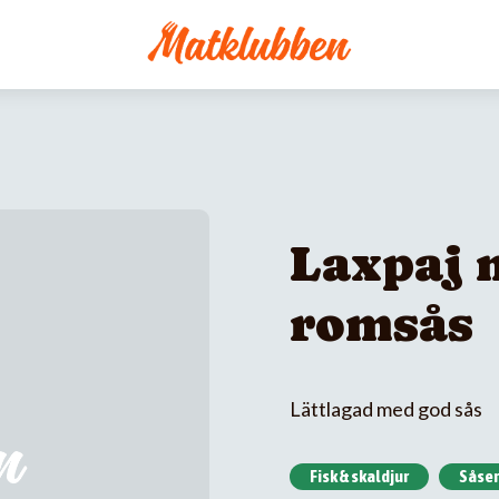
Laxpaj 
romsås
Lättlagad med god sås
Fisk & skaldjur
Såser