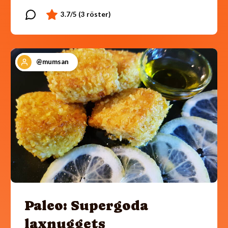
@mumsan
Paleo: Supergoda
laxnuggets