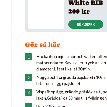
White BIB
209 kr
KÖP 209 KR
Gör så här
Hacka ihop mjöl,smör och vatten till en
matberedaren.Kavla eller tryck ut i en
diameter.Låt stå kallt i 30 min.
Nagga och förgradda pajskalet i 10 min
bitar och lägg i pajskalet.
Vispa ihop ägg, grädde,gräslök,salt , p
laxen.Grädda i ca 30 min tills fyllninge
Ugn:225 grader.