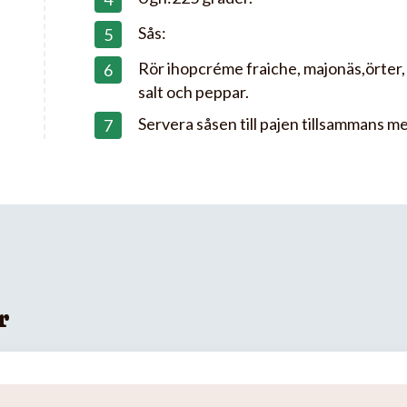
Sås:
Rör ihopcréme fraiche, majonäs,örter
salt och peppar.
Servera såsen till pajen tillsammans me
r