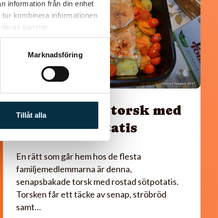
n information från din enhet
 tur kombinera informationen
deras tjänster.
Marknadsföring
Senapsbakad torsk med
Tillåt alla
rostad sötpotatis
En rätt som går hem hos de flesta
familjemedlemmarna är denna,
senapsbakade torsk med rostad sötpotatis.
Torsken får ett täcke av senap, ströbröd
samt…