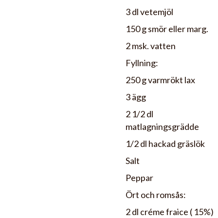
3 dl vetemjöl
150 g smör eller marg.
2 msk. vatten
Fyllning:
250 g varmrökt lax
3 ägg
2 1/2 dl
matlagningsgrädde
1/2 dl hackad gräslök
Salt
Peppar
Ört och romsås:
2 dl créme fraice ( 15%)