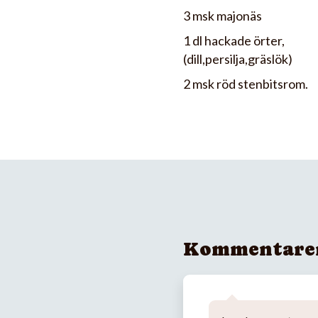
3 msk majonäs
1 dl hackade örter,
(dill,persilja,gräslök)
2 msk röd stenbitsrom.
Kommentare