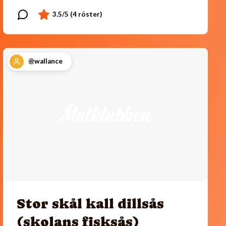
@wallance
Stor skål kall dillsås
(skolans fisksås)