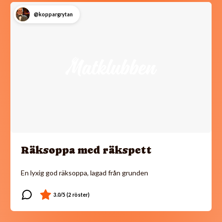
@koppargrytan
Räksoppa med räkspett
En lyxig god räksoppa, lagad från grunden