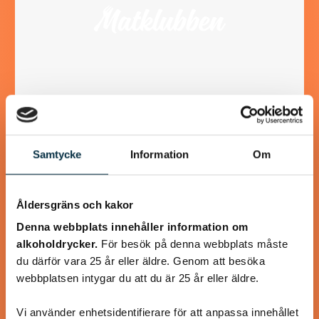
Våfflor med Svecia och
Samtycke
Information
Om
lufttorkad skinka
Svecia, paprika och lufttorkad skinka lyfter våfflorna till
Åldersgräns och kakor
oanade höjder! Våffelsmet och tillbehör kan göras i förväg.
Denna webbplats innehåller information om
alkoholdrycker.
För besök på denna webbplats måste
du därför vara 25 år eller äldre. Genom att besöka
webbplatsen intygar du att du är 25 år eller äldre.
@koppargrytan
Vi använder enhetsidentifierare för att anpassa innehållet