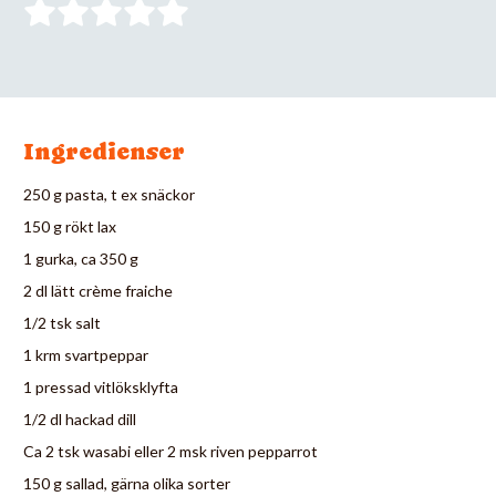
Ingredienser
250 g pasta, t ex snäckor
150 g rökt lax
1 gurka, ca 350 g
2 dl lätt crème fraiche
1/2 tsk salt
1 krm svartpeppar
1 pressad vitlöksklyfta
1/2 dl hackad dill
Ca 2 tsk wasabi eller 2 msk riven pepparrot
150 g sallad, gärna olika sorter