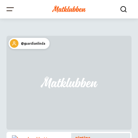
@guardianlinda
vintips