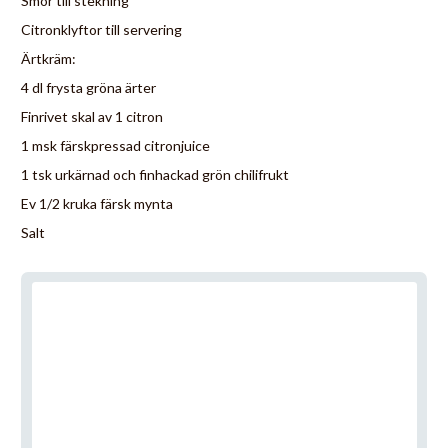
Smör till stekning
Citronklyftor till servering
Ärtkräm:
4 dl frysta gröna ärter
Finrivet skal av 1 citron
1 msk färskpressad citronjuice
1 tsk urkärnad och finhackad grön chilifrukt
Ev 1/2 kruka färsk mynta
Salt