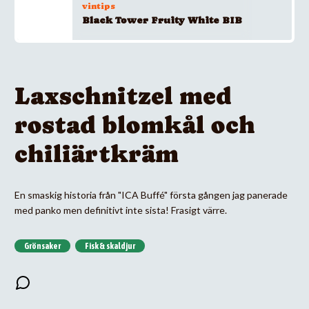
vintips
Black Tower Fruity White BIB
Laxschnitzel med
rostad blomkål och
chiliärtkräm
En smaskig historia från "ICA Buffé" första gången jag panerade
med panko men definitivt inte sista! Frasigt värre.
Grönsaker
Fisk & skaldjur