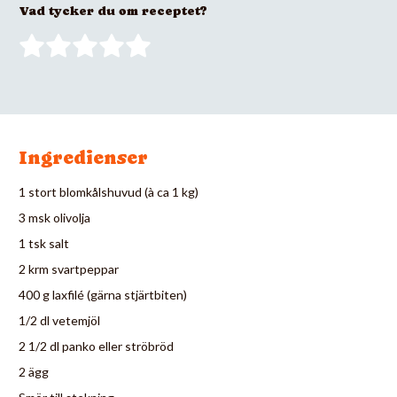
Vad tycker du om receptet?
Ingredienser
1 stort blomkålshuvud (à ca 1 kg)
3 msk olivolja
1 tsk salt
2 krm svartpeppar
400 g laxfilé (gärna stjärtbiten)
1/2 dl vetemjöl
2 1/2 dl panko eller ströbröd
2 ägg