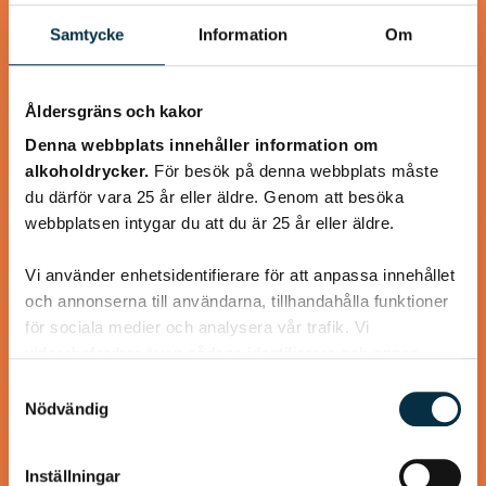
Samtycke
Information
Om
Åldersgräns och kakor
Denna webbplats innehåller information om
alkoholdrycker.
För besök på denna webbplats måste
du därför vara 25 år eller äldre. Genom att besöka
webbplatsen intygar du att du är 25 år eller äldre.
Räksoppa med räkspett
Vi använder enhetsidentifierare för att anpassa innehållet
En lyxig god räksoppa, lagad från grunden
och annonserna till användarna, tillhandahålla funktioner
för sociala medier och analysera vår trafik. Vi
vidarebefordrar även sådana identifierare och annan
information från din enhet till de sociala medier och
Samtyckesval
annons- och analysföretag som vi samarbetar med.
Nödvändig
Dessa kan i sin tur kombinera informationen med annan
@mumsan
information som du har tillhandahållit eller som de har
Inställningar
samlat in när du har använt deras tjänster.