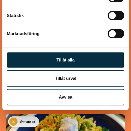
Statistik
Marknadsföring
Tillåt alla
Paleo: Supergoda laxnuggets
Tillåt urval
Panerade i kokos, citron och gurkmeja, snabbt, enkelt och
gott!
Avvisa
@mumsan