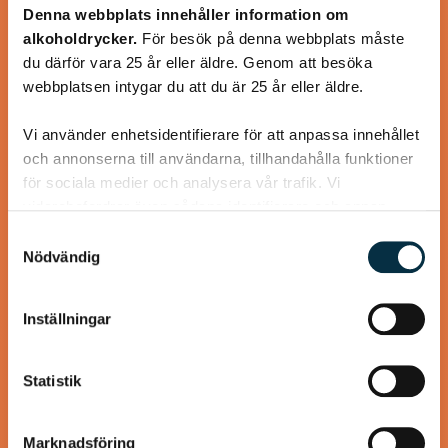
Denna webbplats innehåller information om
mango och mandelsmör
alkoholdrycker.
För besök på denna webbplats måste
du därför vara 25 år eller äldre. Genom att besöka
Smarrigt! Jag bytte ut persiljan mot koriander och
webbplatsen intygar du att du är 25 år eller äldre.
serverade med råstekt sötpotatistärningar.
Vi använder enhetsidentifierare för att anpassa innehållet
och annonserna till användarna, tillhandahålla funktioner
för sociala medier och analysera vår trafik. Vi
vidarebefordrar även sådana identifierare och annan
@mumsan
information från din enhet till de sociala medier och
Samtyckesval
annons- och analysföretag som vi samarbetar med.
Nödvändig
Dessa kan i sin tur kombinera informationen med annan
information som du har tillhandahållit eller som de har
Inställningar
samlat in när du har använt deras tjänster.
Statistik
Marknadsföring