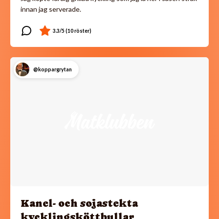
innan jag serverade.
@koppargrytan
Kanel- och sojastekta
kycklingsköttbullar