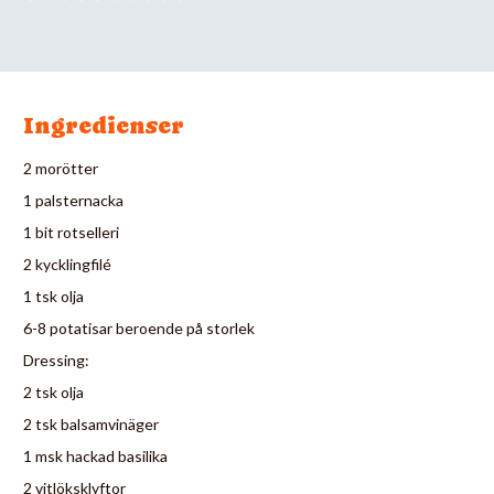
Ingredienser
2 morötter
1 palsternacka
1 bit rotselleri
2 kycklingfilé
1 tsk olja
6-8 potatisar beroende på storlek
Dressing:
2 tsk olja
2 tsk balsamvinäger
1 msk hackad basilika
2 vitlöksklyftor