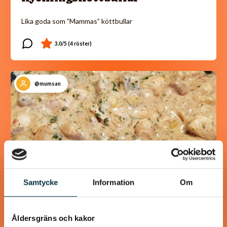
Lika goda som ”Mammas” köttbullar
@mumsan
Samtycke
Information
Om
Åldersgräns och kakor
Paleo: Kycklinggryta med