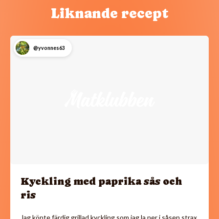
Liknande recept
@yvonnes63
Kyckling med paprika sås och
ris
Jag köpte färdig grillad kyckling som jag la ner i såsen strax