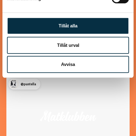
Paleo: krämig spenat sötpotatis
nudlar med cashewsås
Tillåt alla
Letade recept på sötpotatis och fann detta, kul! Har du
ingen spiralizer så skär strimlor med potatisskalaren. Det
Tillåt urval
blir mer sås än vad som…
Avvisa
@puntella