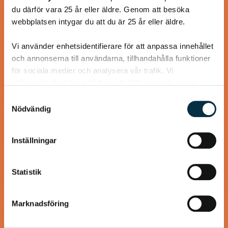
du därför vara 25 år eller äldre. Genom att besöka
Svecia, paprika och lufttorkad skinka lyfter våfflorna till
webbplatsen intygar du att du är 25 år eller äldre.
oanade höjder! Våffelsmet och tillbehör kan göras i förväg.
Vi använder enhetsidentifierare för att anpassa innehållet
och annonserna till användarna, tillhandahålla funktioner
för sociala medier och analysera vår trafik. Vi
vidarebefordrar även sådana identifierare och annan
@koppargrytan
information från din enhet till de sociala medier och
Samtyckesval
annons- och analysföretag som vi samarbetar med.
Nödvändig
Dessa kan i sin tur kombinera informationen med annan
information som du har tillhandahållit eller som de har
Inställningar
samlat in när du har använt deras tjänster.
Statistik
Marknadsföring
Godaste sillröran