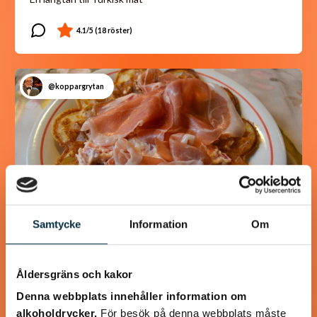
@koppargrytan
Samtycke
Information
Om
Åldersgräns och kakor
Våfflor med Svecia och
Denna webbplats innehåller information om
lufttorkad skinka
alkoholdrycker.
För besök på denna webbplats måste