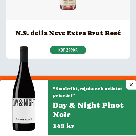
N.S. della Neve Extra Brut Rosé
KÖP 299 KR
”Smakrikt, mjukt och oväntat
Integritetspolicy
prisvärt”
Cookiepolicy
Day & Night Pinot
Cookie-inställningar
Noir
149 kr
Denna webbplats drivs av Vinklubben i Norden AB
© 2026 mytaste.se