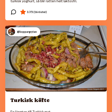
turkisk yoghurt, så blir rätten helt laktosfri.
@koppargrytan
Turkisk köfte
En längtan till Turkisk mat