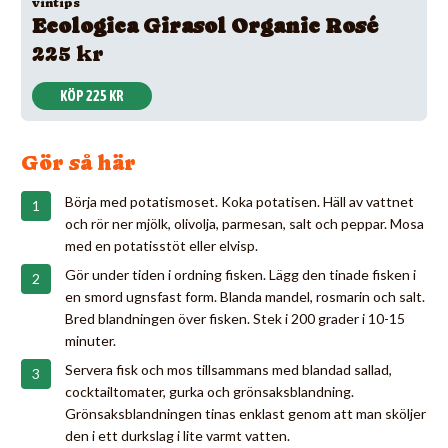
vintips
Ecologica Girasol Organic Rosé
225 kr
KÖP 225 KR
Gör så här
Börja med potatismoset. Koka potatisen. Häll av vattnet
och rör ner mjölk, olivolja, parmesan, salt och peppar. Mosa
med en potatisstöt eller elvisp.
Gör under tiden i ordning fisken. Lägg den tinade fisken i
en smord ugnsfast form. Blanda mandel, rosmarin och salt.
Bred blandningen över fisken. Stek i 200 grader i 10-15
minuter.
Servera fisk och mos tillsammans med blandad sallad,
cocktailtomater, gurka och grönsaksblandning.
Grönsaksblandningen tinas enklast genom att man sköljer
den i ett durkslag i lite varmt vatten.