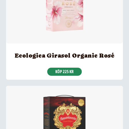
Ecologica Girasol Organic Rosé
KÖP 225 KR