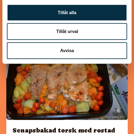
Passar bra till lunchrätt också
Tillåt alla
Tillåt urval
@koppargrytan
Avvisa
Senapsbakad torsk med rostad