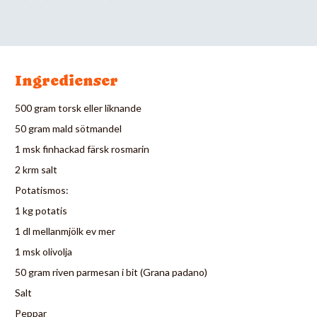
Ingredienser
500 gram torsk eller liknande
50 gram mald sötmandel
1 msk finhackad färsk rosmarin
2 krm salt
Potatismos:
1 kg potatis
1 dl mellanmjölk ev mer
1 msk olivolja
50 gram riven parmesan i bit (Grana padano)
Salt
Peppar