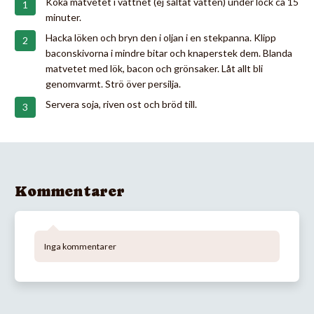
Koka matvetet i vattnet (ej saltat vatten) under lock ca 15
minuter.
Hacka löken och bryn den i oljan i en stekpanna. Klipp
baconskivorna i mindre bitar och knaperstek dem. Blanda
matvetet med lök, bacon och grönsaker. Låt allt bli
genomvarmt. Strö över persilja.
Servera soja, riven ost och bröd till.
Kommentarer
Inga kommentarer