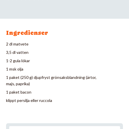
Ingredienser
2 dl matvete
3,5 dl vatten
1-2 gula lökar
1 msk olja
1 paket (250 g) djupfryst grönsaksblandning (ärtor,
majs, paprika)
1 paket bacon
klippt persilja eller ruccola