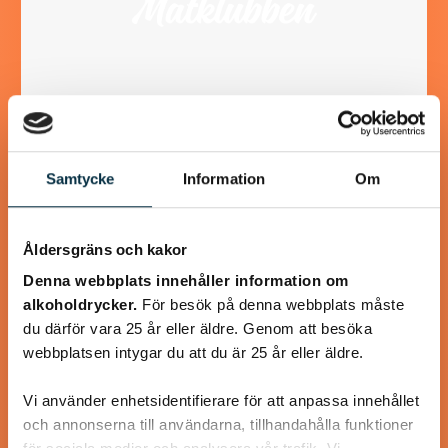
Spansk biffgryta
Samtycke
Information
Om
Lite synd att använda biff tyckte vi. Kommer att använda
annat nötkött nästa gång.
Åldersgräns och kakor
Denna webbplats innehåller information om
alkoholdrycker.
För besök på denna webbplats måste
du därför vara 25 år eller äldre. Genom att besöka
webbplatsen intygar du att du är 25 år eller äldre.
@larcar06
Vi använder enhetsidentifierare för att anpassa innehållet
och annonserna till användarna, tillhandahålla funktioner