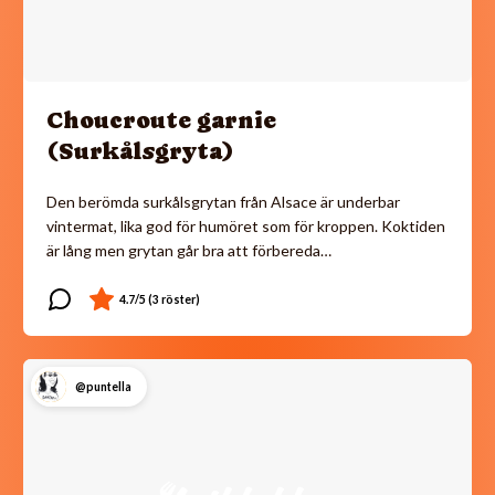
Choucroute garnie
(Surkålsgryta)
Den berömda surkålsgrytan från Alsace är underbar
vintermat, lika god för humöret som för kroppen. Koktiden
är lång men grytan går bra att förbereda…
@puntella