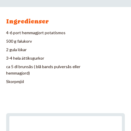
Ingredienser
4-6 port hemmagjort potatismos
500 g falukorv
2 gula lökar
3-4 hela ättiksgurkor
ca 5 dl brunsås ( blå bands pulversås eller
hemmagjord)
Skorpmjöl