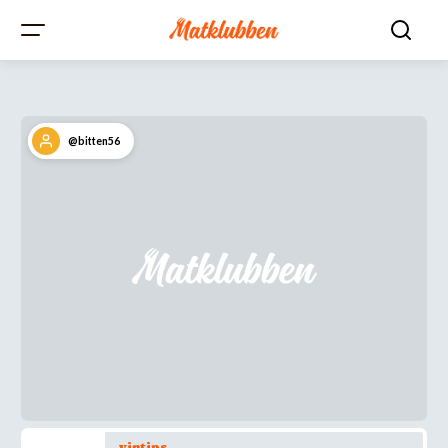
@bitten56
vintips