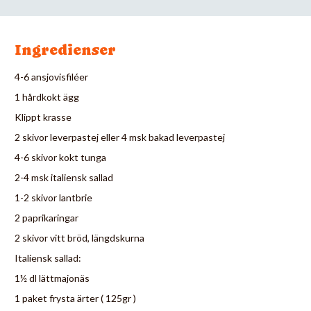
Ingredienser
4-6 ansjovisfiléer
1 hårdkokt ägg
Klippt krasse
2 skivor leverpastej eller 4 msk bakad leverpastej
4-6 skivor kokt tunga
2-4 msk italiensk sallad
1-2 skivor lantbrie
2 paprikaringar
2 skivor vitt bröd, längdskurna
Italiensk sallad:
1½ dl lättmajonäs
1 paket frysta ärter ( 125gr )