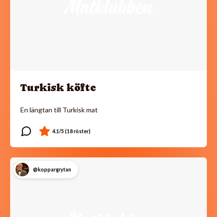
Turkisk köfte
En längtan till Turkisk mat
@koppargrytan