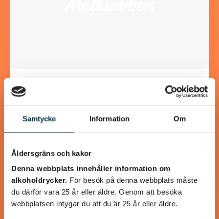
Våfflor med Svecia och
lufttorkad skinka
Samtycke
Information
Om
Svecia, paprika och lufttorkad skinka lyfter våfflorna till
oanade höjder! Våffelsmet och tillbehör kan göras i förväg.
Åldersgräns och kakor
Denna webbplats innehåller information om
alkoholdrycker.
För besök på denna webbplats måste
du därför vara 25 år eller äldre. Genom att besöka
@koppargrytan
webbplatsen intygar du att du är 25 år eller äldre.