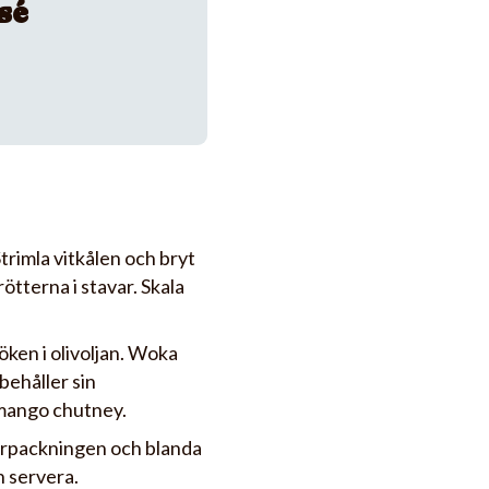
sé
Strimla vitkålen och bryt
ötterna i stavar. Skala
öken i olivoljan. Woka
behåller sin
 mango chutney.
förpackningen och blanda
 servera.