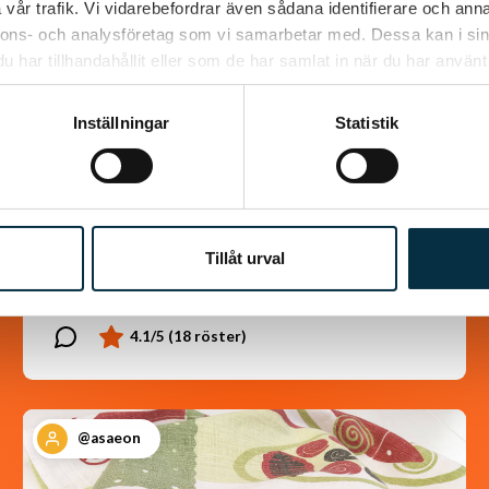
vår trafik. Vi vidarebefordrar även sådana identifierare och anna
nnons- och analysföretag som vi samarbetar med. Dessa kan i sin
har tillhandahållit eller som de har samlat in när du har använt 
Turkisk köfte
Inställningar
Statistik
En längtan till Turkisk mat
Tillåt urval
@asaeon