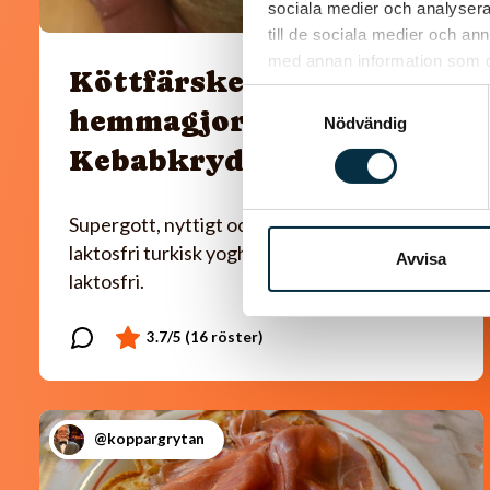
sociala medier och analysera 
till de sociala medier och a
med annan information som du 
Köttfärskebab med
Samtyckesval
hemmagjord
Nödvändig
Kebabkrydda
Supergott, nyttigt och enkelt! Jag använder
laktosfri turkisk yoghurt, så blir rätten helt
Avvisa
laktosfri.
@koppargrytan