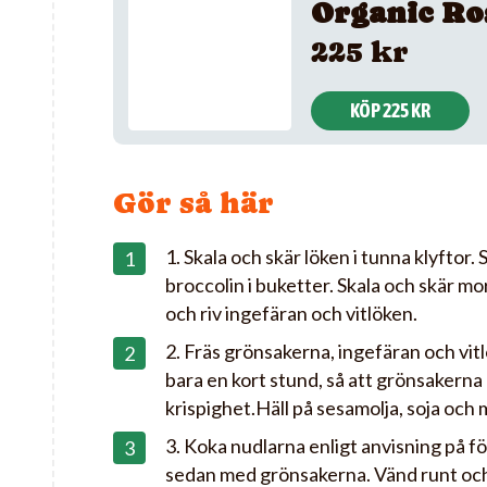
Organic Ro
225 kr
KÖP 225 KR
Gör så här
1. Skala och skär löken i tunna klyftor. 
broccolin i buketter. Skala och skär mor
och riv ingefäran och vitlöken.
2. Fräs grönsakerna, ingefäran och vitl
bara en kort stund, så att grönsakerna 
krispighet.Häll på sesamolja, soja och
3. Koka nudlarna enligt anvisning på 
sedan med grönsakerna. Vänd runt och