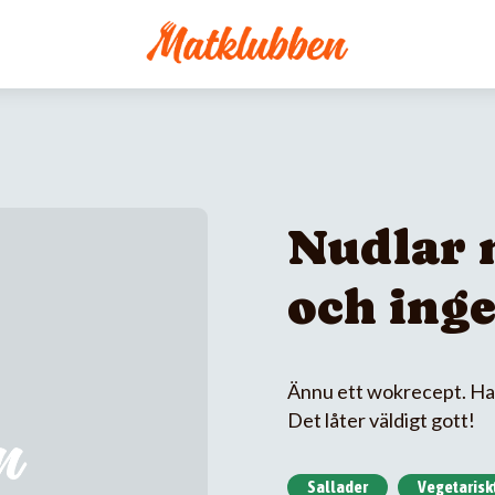
Nudlar 
och ing
Ännu ett wokrecept. Har
Det låter väldigt gott!
Sallader
Vegetarisk