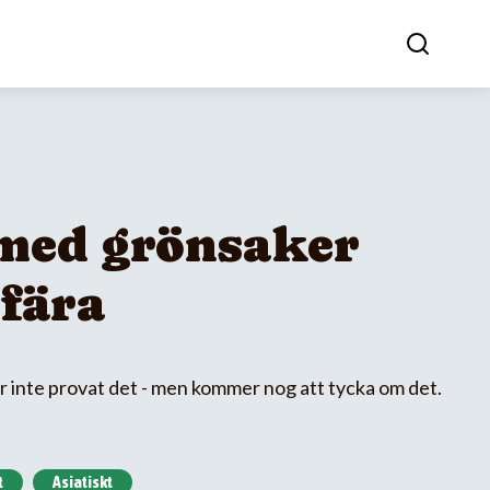
med grönsaker
efära
 inte provat det - men kommer nog att tycka om det.
t
Asiatiskt