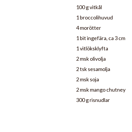
100 g vitkål
1 broccolihuvud
4 morötter
1 bit ingefära, ca 3 cm
1 vitlöksklyfta
2 msk olivolja
2 tsk sesamolja
2 msk soja
2 msk mango chutney
300 g risnudlar