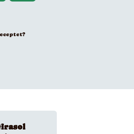
receptet?
irasol