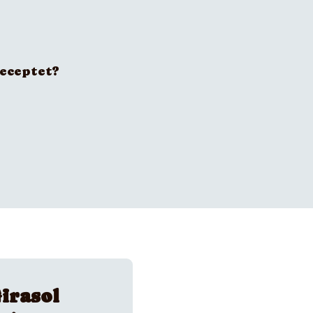
receptet?
irasol