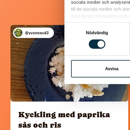
sociala medier och analysera 
till de sociala medier och a
med annan information som du 
Samtyckesval
Nödvändig
@yvonnes63
Avvisa
Kyckling med paprika
sås och ris