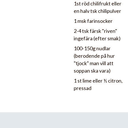
1st röd chilifrukt eller
en halv tsk chilipulver
1 msk farinsocker
2-4 tsk färsk "riven"
ingefära (efter smak)
100-150g nudlar
(berodende på hur
"tjock" man vill att
soppan ska vara)
1 st lime eller ½ citron,
pressad