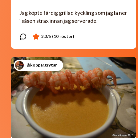
Jag köpte färdig grillad kyckling som jag la ner
i såsen strax innan jag serverade.
@koppargrytan