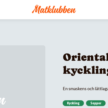
Orienta
kycklin
En smaskens och lättlaga
Kyckling
Soppor