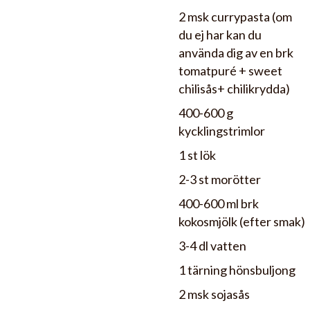
2 msk currypasta (om
du ej har kan du
använda dig av en brk
tomatpuré + sweet
chilisås+ chilikrydda)
400-600 g
kycklingstrimlor
1 st lök
2-3 st morötter
400-600 ml brk
kokosmjölk (efter smak)
3-4 dl vatten
1 tärning hönsbuljong
2 msk sojasås