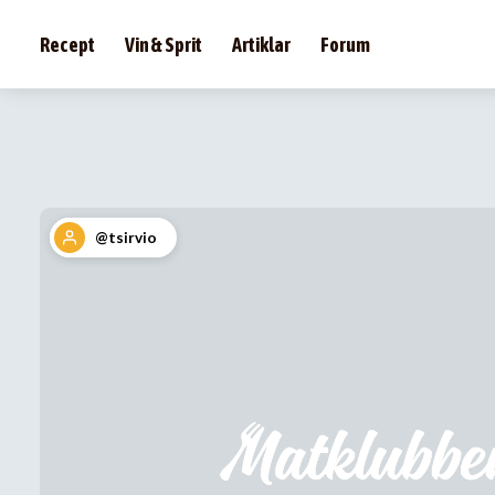
Recept
Vin & Sprit
Artiklar
Forum
@tsirvio