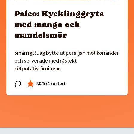
Paleo: Kycklinggryta
med mango och
mandelsmör
Smarrigt! Jag bytte ut persiljan mot koriander
och serverade med råstekt
sötpotatistärningar.