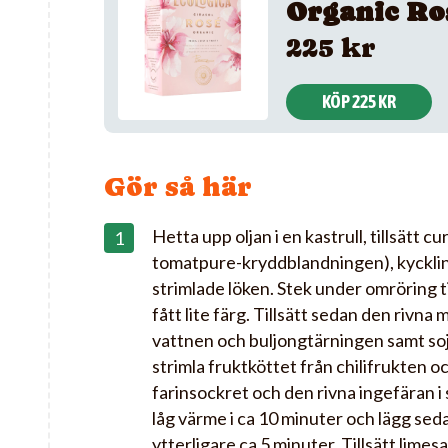
Organic Ro
225 kr
KÖP 225 KR
Gör så här
Hetta upp oljan i en kastrull, tillsätt c
tomatpure-kryddblandningen), kyckli
strimlade löken. Stek under omröring ti
fått lite färg. Tillsätt sedan den rivn
vattnen och buljongtärningen samt soj
strimla fruktköttet från chilifrukten oc
farinsockret och den rivna ingefäran 
låg värme i ca 10 minuter och lägg seda
ytterligare ca 5 minuter. Tillsätt limes