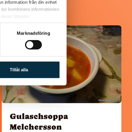
n information från din enhet
 tur kombinera informationen
deras tjänster.
Marknadsföring
@koppargrytan
Tillåt alla
Gulaschsoppa
Melchersson