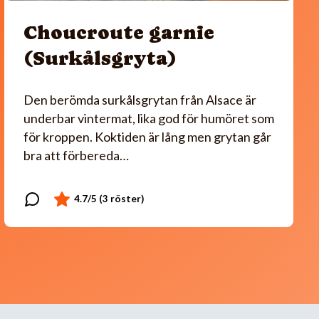
Choucroute garnie
(Surkålsgryta)
Den berömda surkålsgrytan från Alsace är
underbar vintermat, lika god för humöret som
för kroppen. Koktiden är lång men grytan går
bra att förbereda…