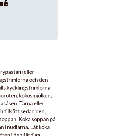
sé
urrypastan (eller
ngstrimlorna och den
lls kycklingstrimlorna
a moroten, kokosmjölken,
asåsen. Tärna eller
h tillsätt sedan den,
i soppan. Koka soppan på
n i nudlarna. Låt koka
aften i den färdiga