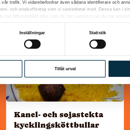
vår trafik. Vi vidarebefordrar även sådana identifierare och anna
Liknande recept
nnons- och analysföretag som vi samarbetar med. Dessa kan i sin
har tillhandahållit eller som de har samlat in när du har använt 
Inställningar
Statistik
@koppargrytan
Tillåt urval
Kanel- och sojastekta
kycklingsköttbullar