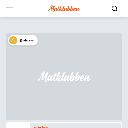
@sdmaya
vintips