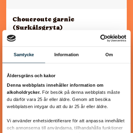
Choucroute garnie
(Surkålsgryta)
Den berömda surkålsgrytan från Alsace är underbar
vintermat, lika god för humöret som för kroppen. Koktiden
är lång men grytan går bra att förbereda…
Samtycke
Information
Om
Åldersgräns och kakor
Denna webbplats innehåller information om
@puntella
alkoholdrycker.
För besök på denna webbplats måste
du därför vara 25 år eller äldre. Genom att besöka
webbplatsen intygar du att du är 25 år eller äldre.
Vi använder enhetsidentifierare för att anpassa innehållet
och annonserna till användarna, tillhandahålla funktioner