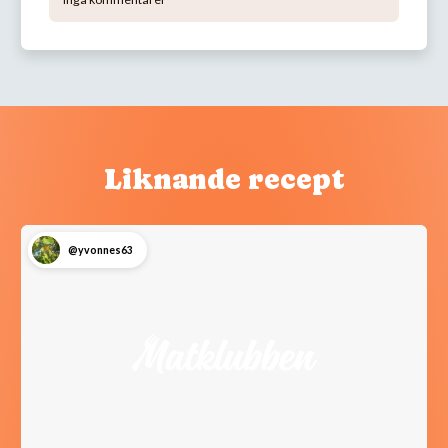
Liknande recept
@yvonnes63