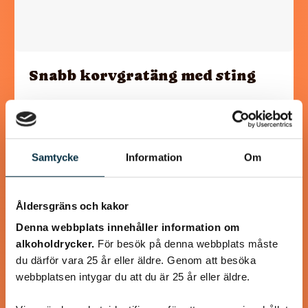
Snabb korvgratäng med sting
Små portionsgratänger är trevligt, annars får det bli en
stor form som vanligt Fotot är taget innan jag hade på ost
och gratinerade
Samtycke
Information
Om
Åldersgräns och kakor
@irrevirre
Denna webbplats innehåller information om
alkoholdrycker.
För besök på denna webbplats måste
du därför vara 25 år eller äldre. Genom att besöka
webbplatsen intygar du att du är 25 år eller äldre.