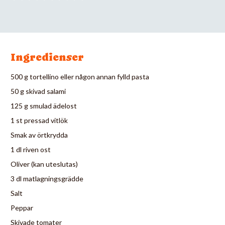
Ingredienser
500 g tortellino eller någon annan fylld pasta
50 g skivad salami
125 g smulad ädelost
1 st pressad vitlök
Smak av örtkrydda
1 dl riven ost
Oliver (kan uteslutas)
3 dl matlagningsgrädde
Salt
Peppar
Skivade tomater