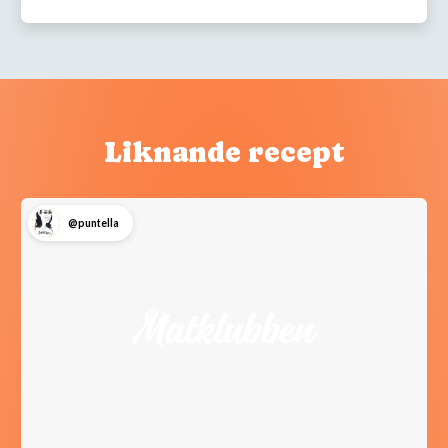
Liknande recept
@puntella