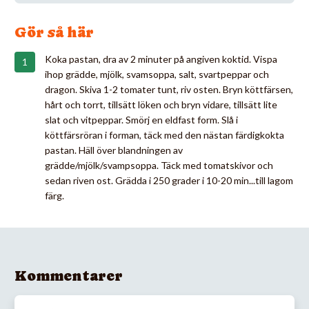
Gör så här
Koka pastan, dra av 2 minuter på angiven koktid. Vispa
ihop grädde, mjölk, svamsoppa, salt, svartpeppar och
dragon. Skiva 1-2 tomater tunt, riv osten. Bryn köttfärsen,
hårt och torrt, tillsätt löken och bryn vidare, tillsätt lite
slat och vitpeppar. Smörj en eldfast form. Slå i
köttfärsröran i forman, täck med den nästan färdigkokta
pastan. Häll över blandningen av
grädde/mjölk/svampsoppa. Täck med tomatskivor och
sedan riven ost. Grädda i 250 grader i 10-20 min...till lagom
färg.
Kommentarer