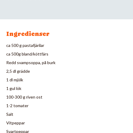
Ingredienser
ca 500 g pastafjärilar
ca 500g bland/köttfärs
Redd svampsoppa, på burk
2,5 dl grädde
1 dl mjölk
1 gul lök
100-300 g riven ost
1-2 tomater
Salt
Vitpeppar
Svartpeppar