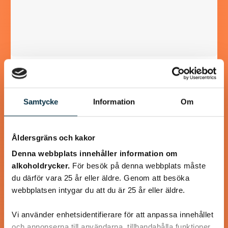
Paleo: krämig spenat sötpotatis
nudlar med cashewsås
Samtycke
Information
Om
Letade recept på sötpotatis och fann detta, kul! Har du
ingen spiralizer så skär strimlor med potatisskalaren. Det
blir mer sås än vad som…
Åldersgräns och kakor
Denna webbplats innehåller information om
alkoholdrycker.
För besök på denna webbplats måste
du därför vara 25 år eller äldre. Genom att besöka
webbplatsen intygar du att du är 25 år eller äldre.
@puntella
Vi använder enhetsidentifierare för att anpassa innehållet
och annonserna till användarna, tillhandahålla funktioner