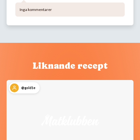
Inga kommentarer
Liknande recept
@gold1e