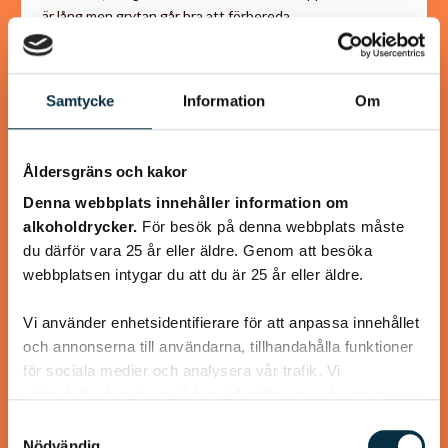
är lång men grytan går bra att förbereda…
Samtycke
Information
Om
@puntella
Åldersgräns och kakor
Denna webbplats innehåller information om
alkoholdrycker.
För besök på denna webbplats måste
du därför vara 25 år eller äldre. Genom att besöka
webbplatsen intygar du att du är 25 år eller äldre.
Vi använder enhetsidentifierare för att anpassa innehållet
och annonserna till användarna, tillhandahålla funktioner
för sociala medier och analysera vår trafik. Vi
vidarebefordrar även sådana identifierare och annan
Pappardelle med ragù di manzo
information från din enhet till de sociala medier och
Samtyckesval
annons- och analysföretag som vi samarbetar med.
Nödvändig