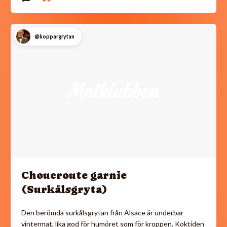
@koppargrytan
Choucroute garnie
(Surkålsgryta)
Den berömda surkålsgrytan från Alsace är underbar
vintermat, lika god för humöret som för kroppen. Koktiden