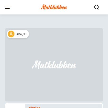
@fia_83
vintips