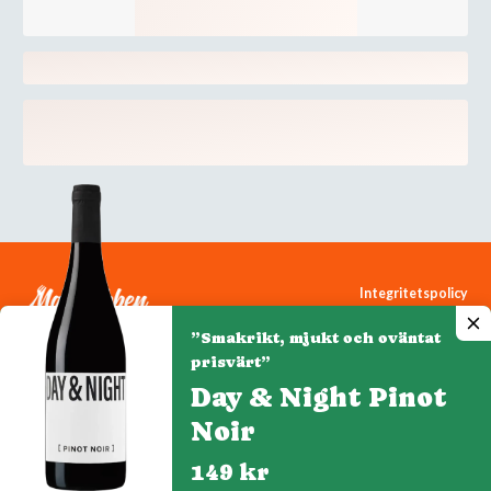
Integritetspolicy
Cookiepolicy
”Smakrikt, mjukt och oväntat
Cookie-inställningar
prisvärt”
Day & Night Pinot
Noir
Denna webbplats drivs av Vinklubben i Norden AB
© 2026 mytaste.se
149 kr