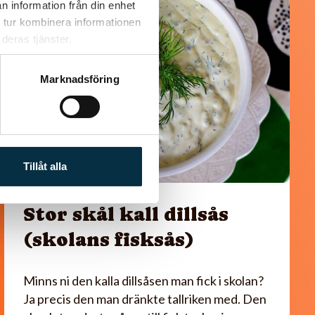
n information från din enhet
@wallance
 tur kombinera informationen
deras tjänster.
Marknadsföring
Tillåt alla
Stor skål kall dillsås
(skolans fisksås)
Minns ni den kalla dillsåsen man fick i skolan?
Ja precis den man dränkte tallriken med. Den