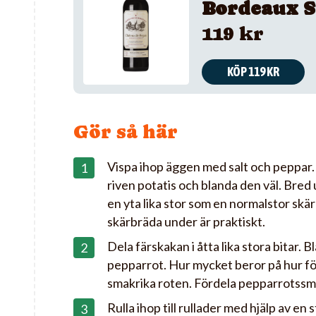
Bordeaux S
119 kr
KÖP 119 KR
Gör så här
Vispa ihop äggen med salt och peppar. 
riven potatis och blanda den väl. Bred 
en yta lika stor som en normalstor skär
skärbräda under är praktiskt.
Dela färskakan i åtta lika stora bitar.
pepparrot. Hur mycket beror på hur för
smakrika roten. Fördela pepparrotssmö
Rulla ihop till rullader med hjälp av en 