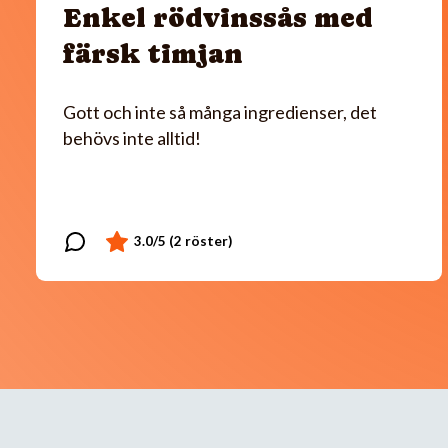
Enkel rödvinssås med
färsk timjan
Gott och inte så många ingredienser, det
behövs inte alltid!