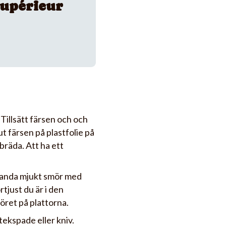
upérieur
Tillsätt färsen och och
ut färsen på plastfolie på
bräda. Att ha ett
 Blanda mjukt smör med
tjust du är i den
ret på plattorna.
stekspade eller kniv.