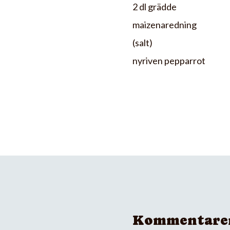
2 dl grädde
maizenaredning
(salt)
nyriven pepparrot
Kommentare