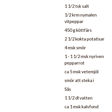
1 1/2 tsk salt
1/2 krm nymalen
vitpeppar
450 g köttfärs
2 1/2 kokta potatisar
4 msk smör
1 - 1 1/2 msk nyriven
pepparrot
ca 5 msk vetemjöl
smör att steka i
Sås
1 1/2 dl vatten
ca 1 msk kalvfond