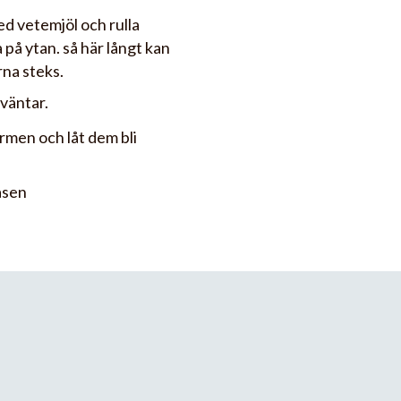
ed vetemjöl och rulla
 på ytan. så här långt kan
rna steks.
 väntar.
rmen och låt dem bli
åsen