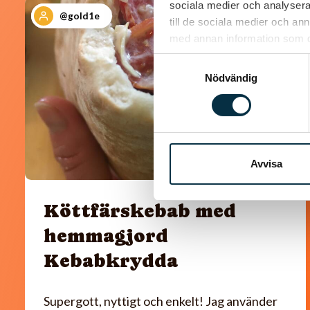
sociala medier och analysera 
@gold1e
till de sociala medier och a
med annan information som du 
Samtyckesval
Nödvändig
Avvisa
Köttfärskebab med
hemmagjord
Kebabkrydda
Supergott, nyttigt och enkelt! Jag använder