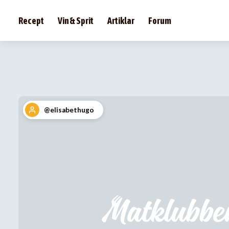
Recept
Vin & Sprit
Artiklar
Forum
@elisabethugo