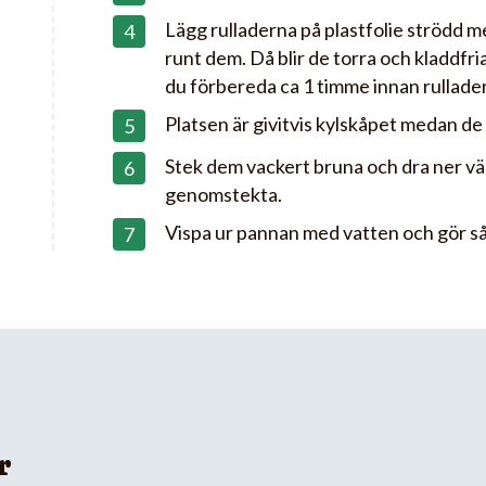
Lägg rulladerna på plastfolie strödd m
runt dem. Då blir de torra och kladdfria
du förbereda ca 1 timme innan rullade
Platsen är givitvis kylskåpet medan de
Stek dem vackert bruna och dra ner vä
genomstekta.
Vispa ur pannan med vatten och gör s
r