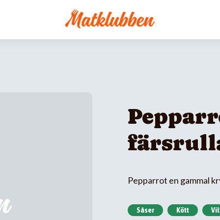
Pepparr
färsrul
Pepparrot en gammal k
Såser
Kött
Vil