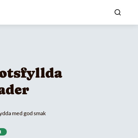
otsfyllda
lader
rydda med god smak
t