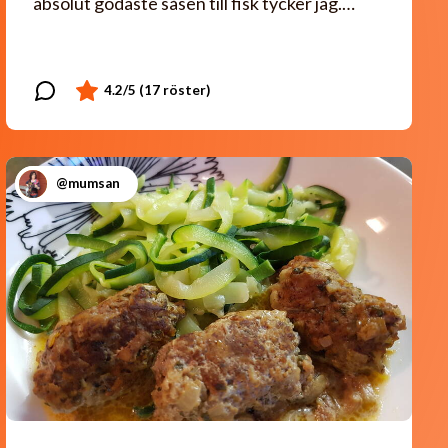
absolut godaste såsen till fisk tycker jag.…
@mumsan