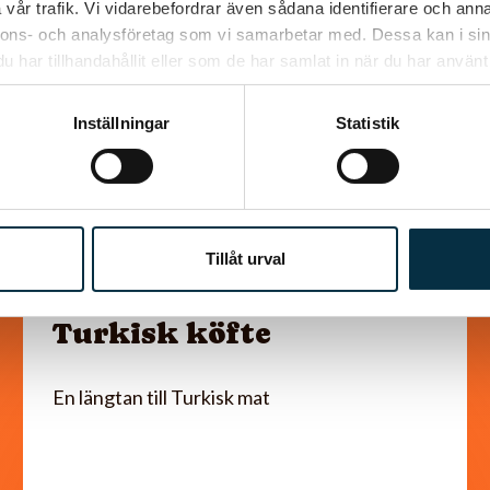
vår trafik. Vi vidarebefordrar även sådana identifierare och anna
@koppargrytan
nnons- och analysföretag som vi samarbetar med. Dessa kan i sin
har tillhandahållit eller som de har samlat in när du har använt 
Inställningar
Statistik
Tillåt urval
Turkisk köfte
En längtan till Turkisk mat