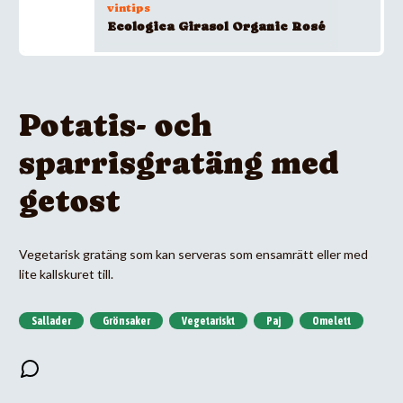
vintips
Ecologica Girasol Organic Rosé
Potatis- och
sparrisgratäng med
getost
Vegetarisk gratäng som kan serveras som ensamrätt eller med
lite kallskuret till.
Sallader
Grönsaker
Vegetariskt
Paj
Omelett