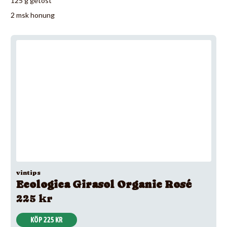
125 g getost
2 msk honung
vintips
Ecologica Girasol Organic Rosé
225 kr
KÖP 225 KR