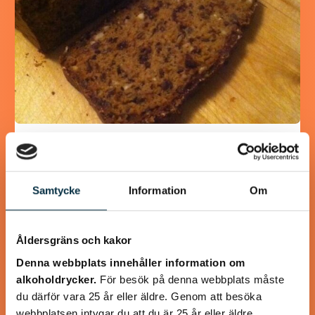
Gott lite grovt bröd utan jäst
Detta brödet gjorde jag i dag i stället för att köpa, på detta
Samtycke
Information
Om
sättet är det både nyttigare och utan konstgjorda
tillsatser. Tyckte själv…
Åldersgräns och kakor
Denna webbplats innehåller information om
alkoholdrycker.
För besök på denna webbplats måste
du därför vara 25 år eller äldre. Genom att besöka
@koppargrytan
webbplatsen intygar du att du är 25 år eller äldre.