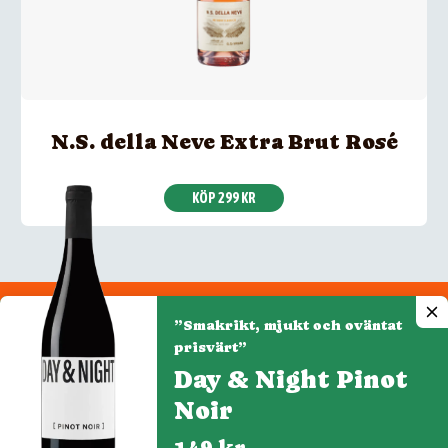
N.S. della Neve Extra Brut Rosé
KÖP 299 KR
”Smakrikt, mjukt och oväntat
Integritetspolicy
prisvärt”
Cookiepolicy
Day & Night Pinot
Cookie-inställningar
Noir
149 kr