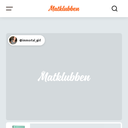
@immortal_girl