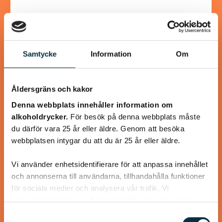
En lyxig god räksoppa, lagad från grunden
Samtycke
Information
Om
@mumsan
Åldersgräns och kakor
Denna webbplats innehåller information om
alkoholdrycker.
För besök på denna webbplats måste
du därför vara 25 år eller äldre. Genom att besöka
webbplatsen intygar du att du är 25 år eller äldre.
Vi använder enhetsidentifierare för att anpassa innehållet
och annonserna till användarna, tillhandahålla funktioner
för sociala medier och analysera vår trafik. Vi
vidarebefordrar även sådana identifierare och annan
Paleo: Supergoda laxnuggets
information från din enhet till de sociala medier och
Samtyckesval