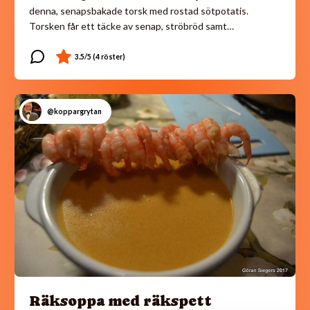
denna, senapsbakade torsk med rostad sötpotatis.
Torsken får ett täcke av senap, ströbröd samt…
@koppargrytan
Räksoppa med räkspett