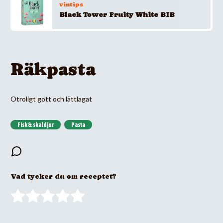
vintips
Black Tower Fruity White BIB
Räkpasta
Otroligt gott och lättlagat
Fisk & skaldjur
Pasta
Vad tycker du om receptet?