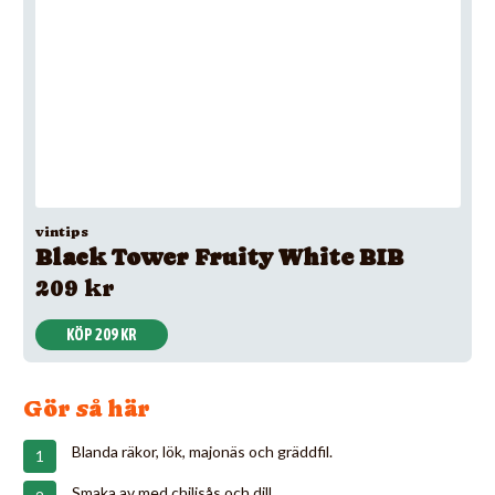
vintips
Black Tower Fruity White BIB
209 kr
KÖP 209 KR
Gör så här
Blanda räkor, lök, majonäs och gräddfil.
Smaka av med chilisås och dill