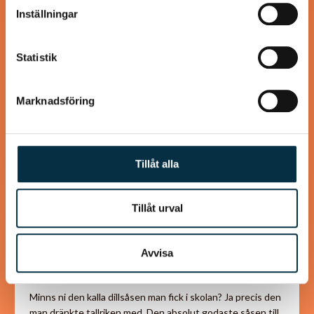
information som du har tillhandahållit eller som de har
Inställningar
samlat in när du har använt deras tjänster.
@wallance
Statistik
Marknadsföring
Tillåt alla
Tillåt urval
Stor skål kall dillsås (skolans
Avvisa
fisksås)
Minns ni den kalla dillsåsen man fick i skolan? Ja precis den
man dränkte tallriken med. Den absolut godaste såsen till