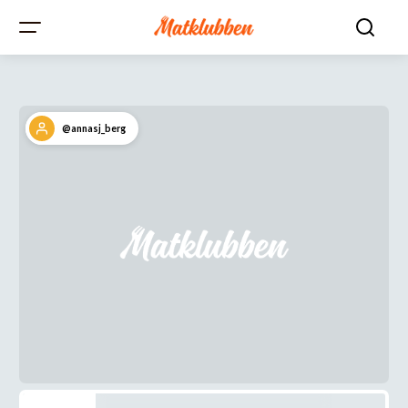
@annasj_berg