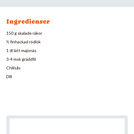
Ingredienser
150 g skalade räkor
½ finhackad rödlök
1 dl lätt majonäs
3-4 msk gräddfil
Chilisås
Dill