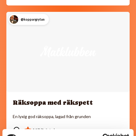
@koppargrytan
Räksoppa med räkspett
En lyxig god räksoppa, lagad från grunden