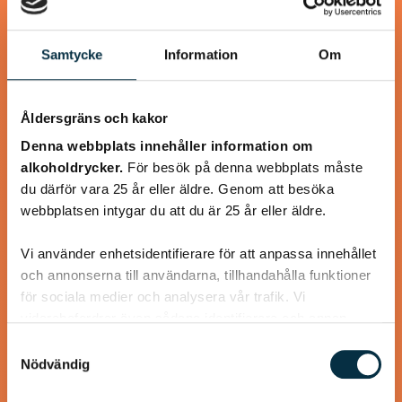
Samtycke
Information
Om
@mumsan
Åldersgräns och kakor
Denna webbplats innehåller information om
alkoholdrycker.
För besök på denna webbplats måste
du därför vara 25 år eller äldre. Genom att besöka
webbplatsen intygar du att du är 25 år eller äldre.
Vi använder enhetsidentifierare för att anpassa innehållet
och annonserna till användarna, tillhandahålla funktioner
Paleo: Supergoda laxnuggets
för sociala medier och analysera vår trafik. Vi
vidarebefordrar även sådana identifierare och annan
Panerade i kokos, citron och gurkmeja, snabbt, enkelt och
information från din enhet till de sociala medier och
Samtyckesval
gott!
annons- och analysföretag som vi samarbetar med.
Nödvändig
Dessa kan i sin tur kombinera informationen med annan