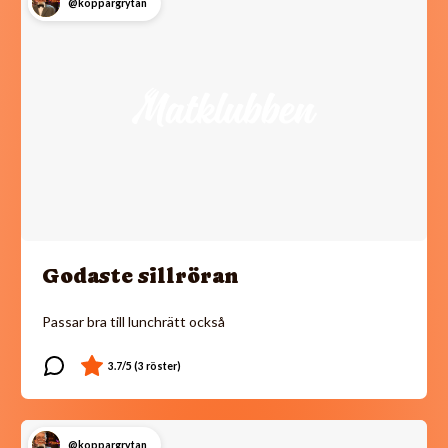
@koppargrytan
Godaste sillröran
Passar bra till lunchrätt också
@koppargrytan