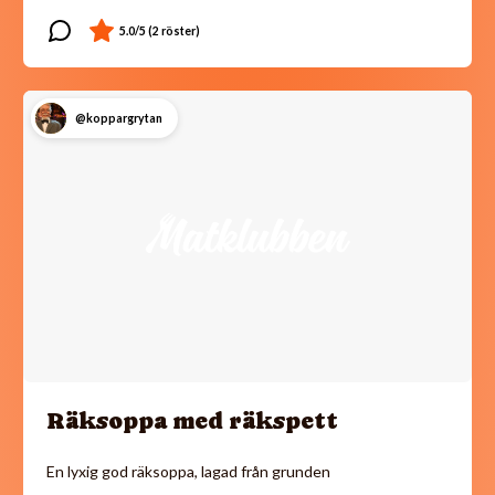
@koppargrytan
Räksoppa med räkspett
En lyxig god räksoppa, lagad från grunden