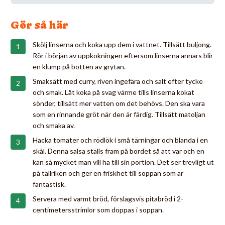
Gör så här
Skölj linserna och koka upp dem i vattnet. Tillsätt buljong.
Rör i början av uppkokningen eftersom linserna annars blir
en klump på botten av grytan.
Smaksätt med curry, riven ingefära och salt efter tycke
och smak. Låt koka på svag värme tills linserna kokat
sönder, tillsätt mer vatten om det behövs. Den ska vara
som en rinnande gröt när den är färdig. Tillsätt matoljan
och smaka av.
Hacka tomater och rödlök i små tärningar och blanda i en
skål. Denna salsa ställs fram på bordet så att var och en
kan så mycket man vill ha till sin portion. Det ser trevligt ut
på tallriken och ger en friskhet till soppan som är
fantastisk.
Servera med varmt bröd, förslagsvis pitabröd i 2-
centimetersstrimlor som doppas i soppan.