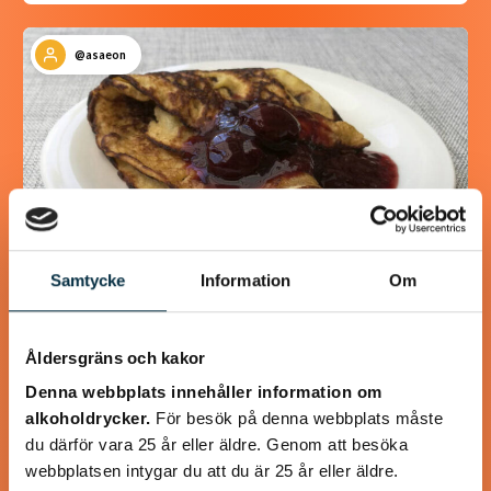
@asaeon
Samtycke
Information
Om
Glutenfria och mättande
Åldersgräns och kakor
pannkakor
Denna webbplats innehåller information om
alkoholdrycker.
För besök på denna webbplats måste
Detta recept innehåller mer ägg än ett vanligt
du därför vara 25 år eller äldre. Genom att besöka
pannkaksrecept, eftersom det mättar mer och eftersom
webbplatsen intygar du att du är 25 år eller äldre.
det behövs för att binda ihop det glutenfria mjölet.…