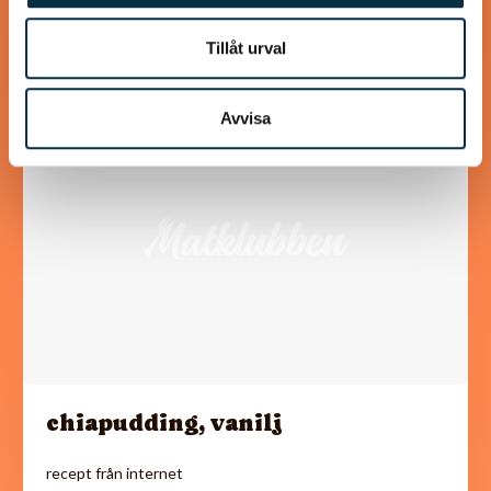
Tillåt urval
Avvisa
@linux222
chiapudding, vanilj
recept från internet