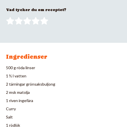
Vad tycker du om receptet?
Ingredienser
500 g röda linser
1 ½ l vatten
2 tärningar grönsaksbuljong
2 msk matolja
1 riven ingefära
Curry
Salt
1 rödlök