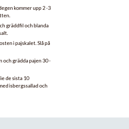
tt degen kommer upp 2 -3
tten.
och gräddfil och blanda
alt.
sten i pajskalet. Slå på
en och grädda pajen 30 -
ie de sista 10
med isbergssallad och