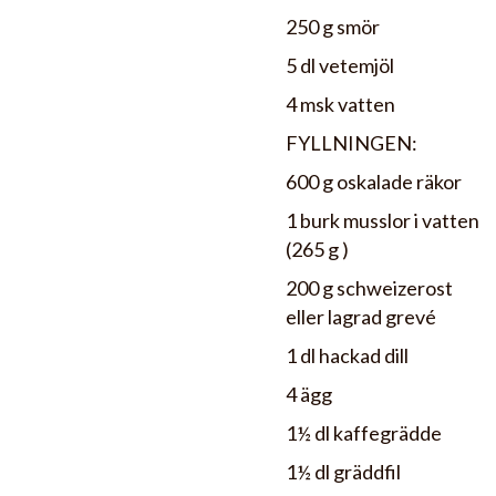
250 g smör
5 dl vetemjöl
4 msk vatten
FYLLNINGEN:
600 g oskalade räkor
1 burk musslor i vatten
(265 g )
200 g schweizerost
eller lagrad grevé
1 dl hackad dill
4 ägg
1½ dl kaffegrädde
1½ dl gräddfil