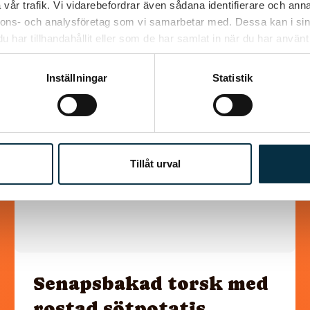
vår trafik. Vi vidarebefordrar även sådana identifierare och anna
Liknande recept
nnons- och analysföretag som vi samarbetar med. Dessa kan i sin
har tillhandahållit eller som de har samlat in när du har använt 
Inställningar
Statistik
@koppargrytan
Tillåt urval
Senapsbakad torsk med
rostad sötpotatis