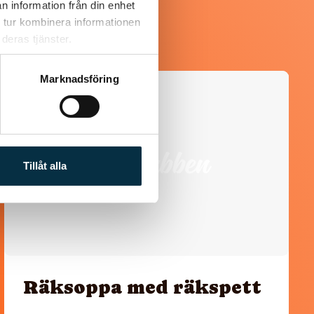
n information från din enhet
 tur kombinera informationen
deras tjänster.
Marknadsföring
@koppargrytan
Tillåt alla
Räksoppa med räkspett