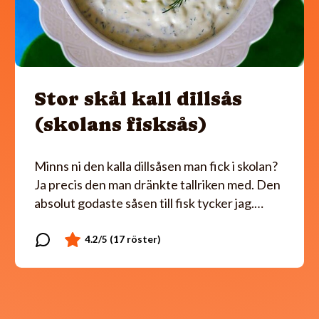
Stor skål kall dillsås
(skolans fisksås)
Minns ni den kalla dillsåsen man fick i skolan?
Ja precis den man dränkte tallriken med. Den
absolut godaste såsen till fisk tycker jag.…