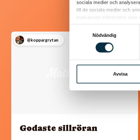
sociala medier och analysera 
till de sociala medier och a
med annan information som du 
Samtyckesval
Nödvändig
@koppargrytan
Avvisa
Godaste sillröran