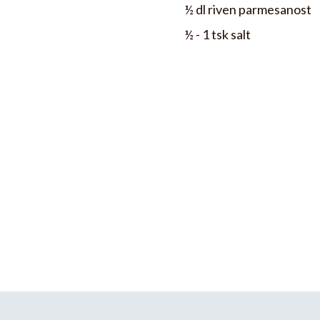
½ dl riven parmesanost
½ - 1 tsk salt