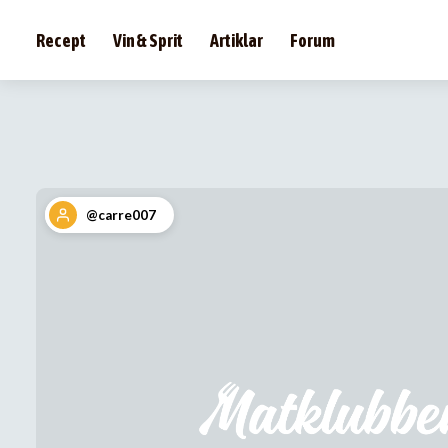
Recept
Vin & Sprit
Artiklar
Forum
@carre007