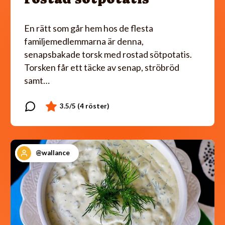
En rätt som går hem hos de flesta
familjemedlemmarna är denna,
senapsbakade torsk med rostad sötpotatis.
Torsken får ett täcke av senap, ströbröd
samt…
@wallance