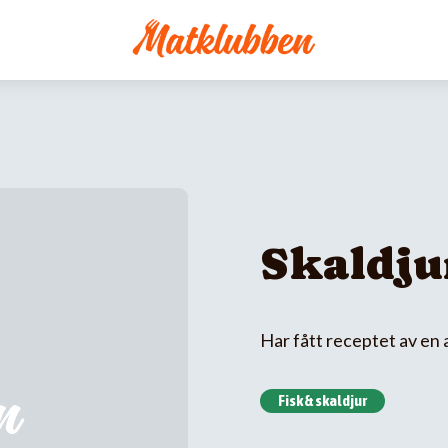
Skaldju
Har fått receptet av en ar
Fisk & skaldjur