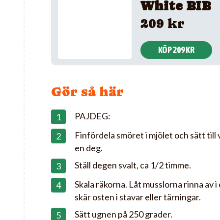
White BIB
209 kr
KÖP 209 KR
Gör så här
PAJDEG:
Finfördela smöret i mjölet och sätt till 
en deg.
Ställ degen svalt, ca 1/2 timme.
Skala räkorna. Låt musslorna rinna av i e
skär osten i stavar eller tärningar.
Sätt ugnen på 250 grader.