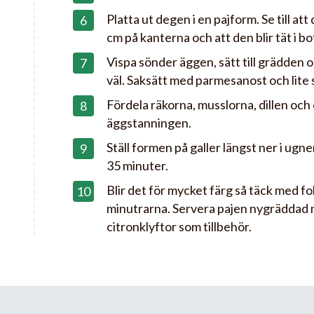
Platta ut degen i en pajform. Se till a
cm på kanterna och att den blir tät i bo
Vispa sönder äggen, sätt till grädden 
väl. Saksätt med parmesanost och lite s
Fördela räkorna, musslorna, dillen och o
äggstanningen.
Ställ formen på galler längst ner i ugn
35 minuter.
Blir det för mycket färg så täck med fol
minutrarna. Servera pajen nygräddad 
citronklyftor som tillbehör.