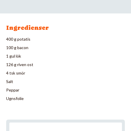
Ingredienser
400 g potatis
100 g bacon
1 gul lök
126 g riven ost
4 tsk smör
Salt
Peppar
Ugnsfolie