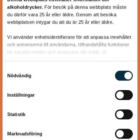
Carlssons Laxtallrik
alkoholdrycker.
För besök på denna webbplats måste
du därför vara 25 år eller äldre. Genom att besöka
webbplatsen intygar du att du är 25 år eller äldre.
LAX-tallrik med enkellagad och kalorifattig hollandaisesås.
Vi använder enhetsidentifierare för att anpassa innehållet
och annonserna till användarna, tillhandahålla funktioner
för sociala medier och analysera vår trafik. Vi
vidarebefordrar även sådana identifierare och annan
@koppargrytan
information från din enhet till de sociala medier och
Samtyckesval
annons- och analysföretag som vi samarbetar med.
Nödvändig
Dessa kan i sin tur kombinera informationen med annan
information som du har tillhandahållit eller som de har
Inställningar
samlat in när du har använt deras tjänster.
Statistik
Marknadsföring