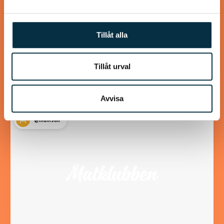
Biff med örtsmör och
hasselbackspotatis
Tillåt alla
Hasselbackspotatis ser snygg ut och är alls inte svår att
göra. Passar utmärkt till en god biff.
Tillåt urval
Avvisa
@mumsan