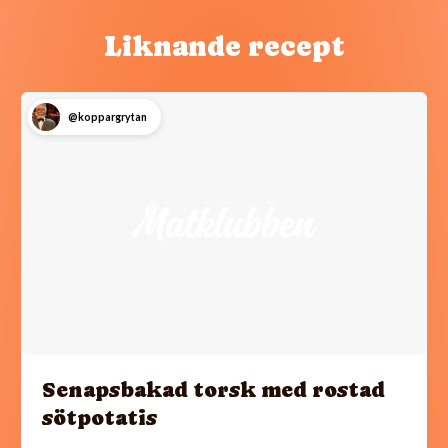
Liknande recept
@koppargrytan
Senapsbakad torsk med rostad
sötpotatis