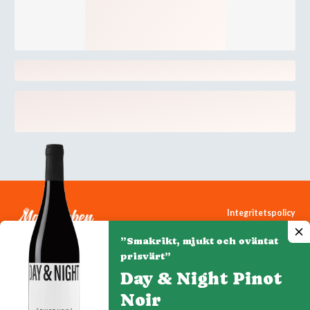
Integritetspolicy
Cookiepolicy
”Smakrikt, mjukt och oväntat
Cookie-inställningar
prisvärt”
Day & Night Pinot
Noir
Denna webbplats drivs av Vinklubben i Norden AB