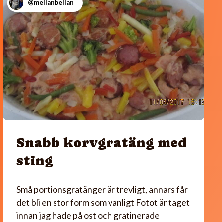
@mellanbellan
Snabb korvgratäng med
sting
Små portionsgratänger är trevligt, annars får
det bli en stor form som vanligt Fotot är taget
innan jag hade på ost och gratinerade