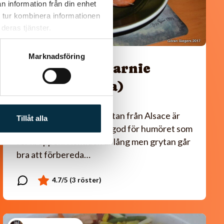
n information från din enhet
 tur kombinera informationen
deras tjänster.
Marknadsföring
Choucroute garnie
(Surkålsgryta)
Den berömda surkålsgrytan från Alsace är
Tillåt alla
underbar vintermat, lika god för humöret som
för kroppen. Koktiden är lång men grytan går
bra att förbereda…