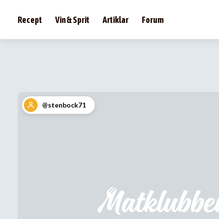
Recept
Vin & Sprit
Artiklar
Forum
@stenbock71