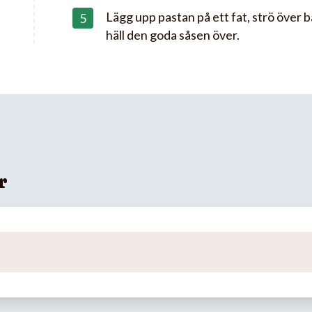
Lägg upp pastan på ett fat, strö över 
häll den goda såsen över.
r