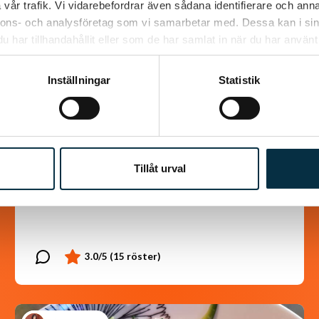
vår trafik. Vi vidarebefordrar även sådana identifierare och anna
nnons- och analysföretag som vi samarbetar med. Dessa kan i sin
har tillhandahållit eller som de har samlat in när du har använt 
Inställningar
Statistik
LCHF Fläskpannkaka
För dig som älskar pannkaka men inte
använder mjöl
Tillåt urval