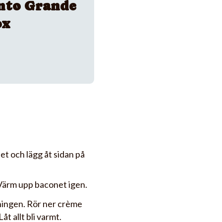
nto Grande
ox
et och lägg åt sidan på
Värm upp baconet igen.
rningen. Rör ner crème
t allt bli varmt.