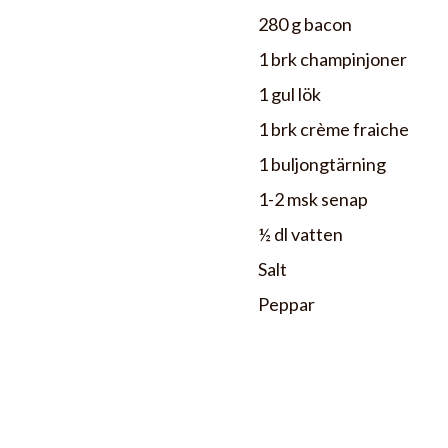
280 g bacon
1 brk champinjoner
1 gul lök
1 brk crème fraiche
1 buljongtärning
1-2 msk senap
½ dl vatten
Salt
Peppar