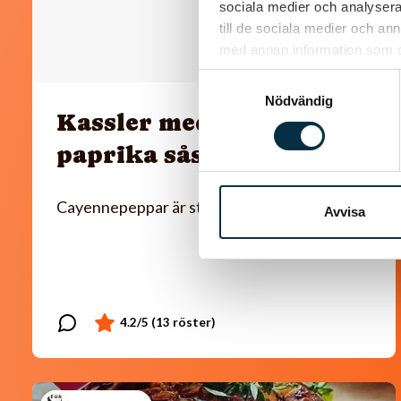
sociala medier och analysera 
till de sociala medier och a
med annan information som du 
Samtyckesval
Nödvändig
Kassler med ris och
paprika sås
Cayennepeppar är starkt så ta lite i taget.
Avvisa