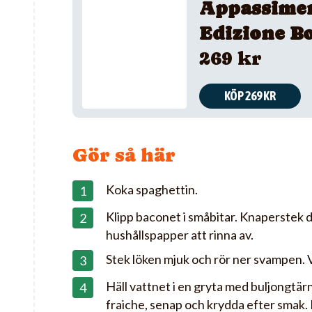
Appassime
Edizione B
269 kr
KÖP 269 KR
Gör så här
Koka spaghettin.
Klipp baconet i småbitar. Knaperstek d
hushållspapper att rinna av.
Stek löken mjuk och rör ner svampen. 
Häll vattnet i en gryta med buljongtä
fraiche, senap och krydda efter smak. Lå