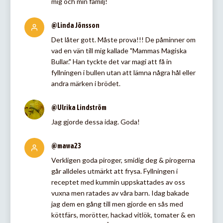
mig och min familj!
@Linda Jönsson
Det låter gott. Måste prova!!! De påminner om
vad en vän till mig kallade "Mammas Magiska
Bullar." Han tyckte det var magi att få in
fyllningen i bullen utan att lämna några hål eller
andra märken i brödet.
@Ulrika Lindström
Jag gjorde dessa idag. Goda!
@mawa23
Verkligen goda piroger, smidig deg & pirogerna
går alldeles utmärkt att frysa. Fyllningen i
receptet med kummin uppskattades av oss
vuxna men ratades av våra barn. Idag bakade
jag dem en gång till men gjorde en sås med
köttfärs, morötter, hackad vitlök, tomater & en