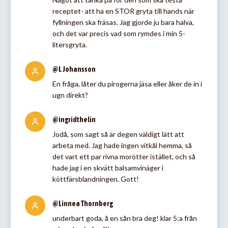
receptet- att ha en STOR gryta till hands när
fyllningen ska fräsas. Jag gjorde ju bara halva,
och det var precis vad som rymdes i min 5-
litersgryta.
@L Johansson
En fråga, låter du pirogerna jäsa eller åker de in i
ugn direkt?
@ingridthelin
Jodå, som sagt så är degen väldigt lätt att
arbeta med. Jag hade ingen vitkål hemma, så
det vart ett par rivna morötter istället, och så
hade jag i en skvätt balsamvinäger i
köttfärsblandningen. Gott!
@Linnea Thornberg
underbart goda, å en sån bra deg! klar 5:a från