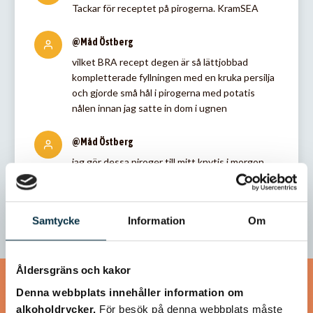
Tackar för receptet på pirogerna. KramSEA
@Måd Östberg
vilket BRA recept degen är så lättjobbad
kompletterade fyllningen med en kruka persilja
och gjorde små hål i pirogerna med potatis
nålen innan jag satte in dom i ugnen
@Måd Östberg
jag gör dessa piroger till mitt knytis i morgon
tack för receptet
Samtycke
Information
Om
Åldersgräns och kakor
Denna webbplats innehåller information om
Liknande recept
alkoholdrycker.
För besök på denna webbplats måste