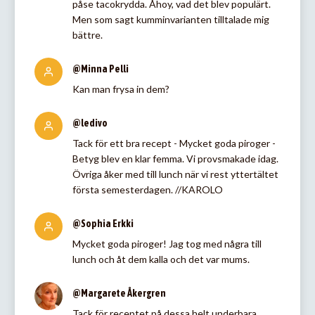
påse tacokrydda. Åhoy, vad det blev populärt.
Men som sagt kumminvarianten tilltalade mig
bättre.
@Minna Pelli
Kan man frysa in dem?
@ledivo
Tack för ett bra recept - Mycket goda piroger -
Betyg blev en klar femma. Vi provsmakade idag.
Övriga åker med till lunch när vi rest yttertältet
första semesterdagen. //KAROLO
@Sophia Erkki
Mycket goda piroger! Jag tog med några till
lunch och åt dem kalla och det var mums.
@Margarete Åkergren
Tack för receptet på dessa helt underbara