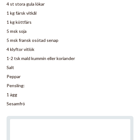
4 st stora gula lökar
1 kg färsk vitkål
1 kg köttfärs
5 msk soja
5 msk fransk osötad senap
4 klyftor vitlök
1-2 tsk mald kummin eller koriander
Salt
Peppar
Pensling:
1 ägg
Sesamfrö