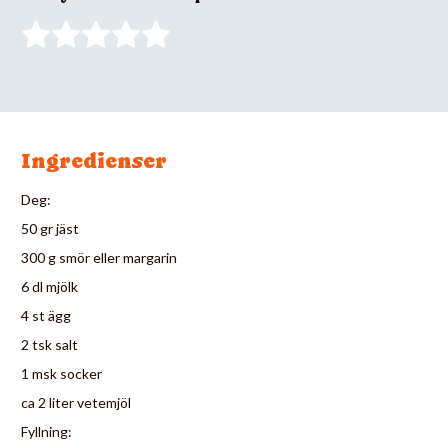
Ingredienser
Deg:
50 gr jäst
300 g smör eller margarin
6 dl mjölk
4 st ägg
2 tsk salt
1 msk socker
ca 2 liter vetemjöl
Fyllning: