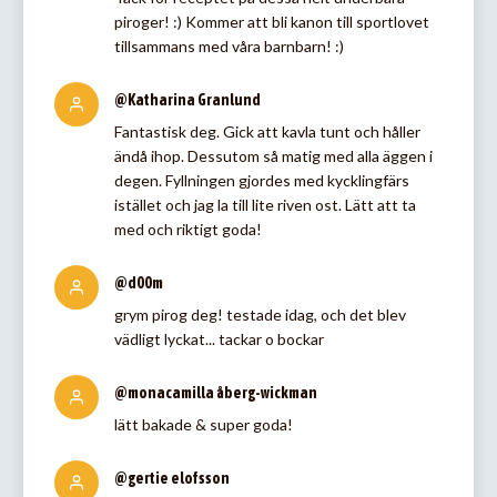
piroger! :) Kommer att bli kanon till sportlovet
tillsammans med våra barnbarn! :)
@Katharina Granlund
Fantastisk deg. Gick att kavla tunt och håller
ändå ihop. Dessutom så matig med alla äggen i
degen. Fyllningen gjordes med kycklingfärs
istället och jag la till lite riven ost. Lätt att ta
med och riktigt goda!
@d00m
grym pirog deg! testade idag, och det blev
vädligt lyckat... tackar o bockar
@monacamilla åberg-wickman
lätt bakade & super goda!
@gertie elofsson