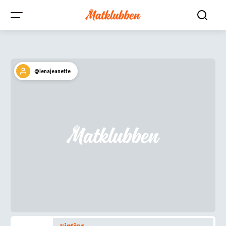
@lenajeanette
vintips