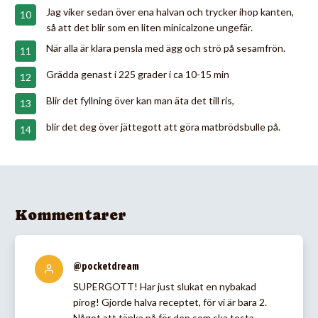
Jag viker sedan över ena halvan och trycker ihop kanten,
så att det blir som en liten minicalzone ungefär.
När alla är klara pensla med ägg och strö på sesamfrön.
Grädda genast i 225 grader i ca 10-15 min
Blir det fyllning över kan man äta det till ris,
blir det deg över jättegott att göra matbrödsbulle på.
Kommentarer
@pocketdream
SUPERGOTT! Har just slukat en nybakad
pirog! Gjorde halva receptet, för vi är bara 2.
Något att tänka på för den som ska testa