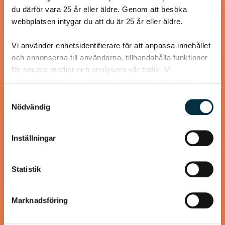
du därför vara 25 år eller äldre. Genom att besöka
webbplatsen intygar du att du är 25 år eller äldre.
@gold1e
Vi använder enhetsidentifierare för att anpassa innehållet
och annonserna till användarna, tillhandahålla funktioner
för sociala medier och analysera vår trafik. Vi
vidarebefordrar även sådana identifierare och annan
information från din enhet till de sociala medier och
Samtyckesval
annons- och analysföretag som vi samarbetar med.
Nödvändig
Dessa kan i sin tur kombinera informationen med annan
information som du har tillhandahållit eller som de har
Inställningar
samlat in när du har använt deras tjänster.
Köttfärskebab med hemmagjord
Statistik
Kebabkrydda
Marknadsföring
Supergott, nyttigt och enkelt! Jag använder laktosfri
turkisk yoghurt, så blir rätten helt laktosfri.