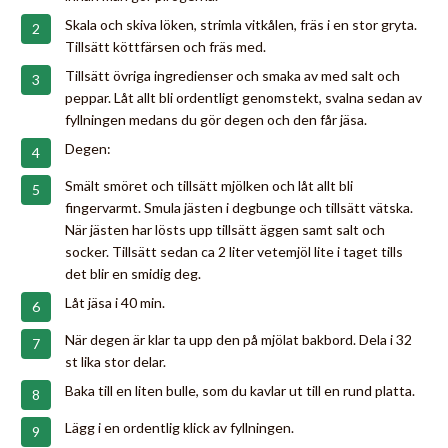
Skala och skiva löken, strimla vitkålen, fräs i en stor gryta.
Tillsätt köttfärsen och fräs med.
Tillsätt övriga ingredienser och smaka av med salt och
peppar. Låt allt bli ordentligt genomstekt, svalna sedan av
fyllningen medans du gör degen och den får jäsa.
Degen:
Smält smöret och tillsätt mjölken och låt allt bli
fingervarmt. Smula jästen i degbunge och tillsätt vätska.
När jästen har lösts upp tillsätt äggen samt salt och
socker. Tillsätt sedan ca 2 liter vetemjöl lite i taget tills
det blir en smidig deg.
Låt jäsa i 40 min.
När degen är klar ta upp den på mjölat bakbord. Dela i 32
st lika stor delar.
Baka till en liten bulle, som du kavlar ut till en rund platta.
Lägg i en ordentlig klick av fyllningen.