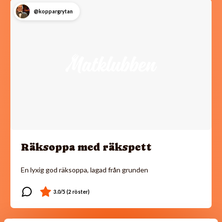
@koppargrytan
Räksoppa med räkspett
En lyxig god räksoppa, lagad från grunden