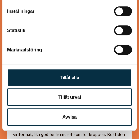
information som du har tillhandahållit eller som de har
Inställningar
samlat in när du har använt deras tjänster.
@koppargrytan
Statistik
Marknadsföring
Tillåt alla
Tillåt urval
Choucroute garnie
(Surkålsgryta)
Avvisa
Den berömda surkålsgrytan från Alsace är underbar
vintermat, lika god för humöret som för kroppen. Koktiden