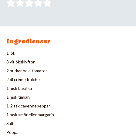
Ingredienser
1 lök
3 vitlöksklyftor
2 burkar hela tomater
2 dl crème fraiche
1 msk basilika
1 msk timjan
1-2 tsk cayennepeppar
1 msk smör eller margarin
Salt
Peppar