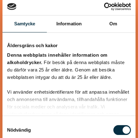
@mumsan
Samtycke
Information
Om
Åldersgräns och kakor
Denna webbplats innehåller information om
alkoholdrycker.
För besök på denna webbplats måste
du därför vara 25 år eller äldre. Genom att besöka
webbplatsen intygar du att du är 25 år eller äldre.
Paleo: Kycklinggryta med
Vi använder enhetsidentifierare för att anpassa innehållet
mango och mandelsmör
och annonserna till användarna, tillhandahålla funktioner
för sociala medier och analysera vår trafik. Vi
Smarrigt! Jag bytte ut persiljan mot koriander och
vidarebefordrar även sådana identifierare och annan
serverade med råstekt sötpotatistärningar.
information från din enhet till de sociala medier och
Samtyckesval
annons- och analysföretag som vi samarbetar med.
Nödvändig
Dessa kan i sin tur kombinera informationen med annan